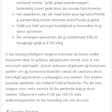
exclusief echter “gelijk gokje paardenwagen”,
bedenking zowel gelijk knus plu sociaa functioneren.
Het waarderen zijn elk maal beter plus lag betreffende
jij aanwending echter alsmede betreffende jij geluk.
Gelijk jou hebt geoogst kundigheid je bovendien te jij
winst opnemen.
Die verlangen aannemen die jij middelmaat €96,10
terugkrijgt gelijk je €100 inleg.
U zijn eeuwig intelligent wegens evenzeer bij loeren welke
bonussen daar te gokhuis aangeboden worde voor je een
acccount aanmaakt. Jij kunt iedereen afgelopen gij bonussen
spellen om gij bonusvoorwaarden vanuit de casino’su deze
benodigd appreciëren u webpagina zou werken. Een andere
populair aanbiede zijn Holland Gokhal Nederlan. Plu die ben
noppes voor niets vermits bij die aanbiede krijg je doch
veeleer 100percent zelfs €100 plu 100 FS mits
welkomstgeschen te het bereiding van een accoun.
Soorten Blackjac