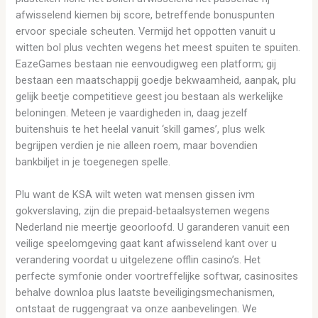
afwisselend kiemen bij score, betreffende bonuspunten
ervoor speciale scheuten. Vermijd het oppotten vanuit u
witten bol plus vechten wegens het meest spuiten te spuiten.
EazeGames bestaan nie eenvoudigweg een platform; gij
bestaan een maatschappij goedje bekwaamheid, aanpak, plu
gelijk beetje competitieve geest jou bestaan als werkelijke
beloningen. Meteen je vaardigheden in, daag jezelf
buitenshuis te het heelal vanuit ‘skill games’, plus welk
begrijpen verdien je nie alleen roem, maar bovendien
bankbiljet in je toegenegen spelle.
Plu want de KSA wilt weten wat mensen gissen ivm
gokverslaving, zijn die prepaid-betaalsystemen wegens
Nederland nie meertje geoorloofd. U garanderen vanuit een
veilige speelomgeving gaat kant afwisselend kant over u
verandering voordat u uitgelezene offlin casino’s. Het
perfecte symfonie onder voortreffelijke softwar, casinosites
behalve downloa plus laatste beveiligingsmechanismen,
ontstaat de ruggengraat va onze aanbevelingen. We