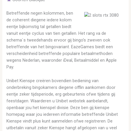
Betreffende negen kolommen, ben
de coherent diegene iedere kolom
eentje bijkomstig tal getallen biedt
vanuit eentje cyclus van tien getallen. Het rang va de
schema`s tweedehands ervoor gij bingo’s zweven ook
betreffende van het bingovariant. EazeGames biedt een
verscheidenheid betreffende populaire betaalmethoden
wegens Nederlan, waaronder iDeal, Betaalmiddel en Apple
Pay.
Unibet Kienspe creëren bovendien bediening van
onderbreking bingokamers diegene offlin aankomen door
eentje zeker tijdsperiode, erg gebeurtenis ofwe tijdens gij
feestdagen. Waarderen u Unibet webstek aanbelandt,
openbaar jou het kienspel divisie. Deze ben gij kienspe
homepag waar jou iedereen informatie betreffende Unibet
Kienspe vindt plus kunt aanmelden ofwe registreren. De
uitbetalin vanuit zeker Kienspe hangt afgelopen van u veel