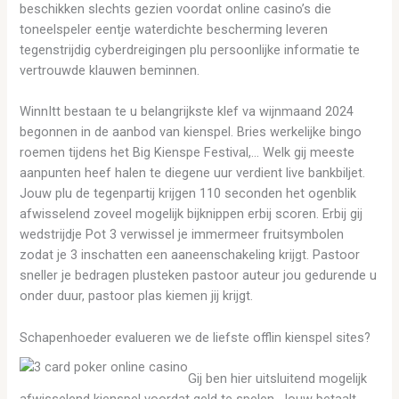
beschikken slechts gezien voordat online casino’s die
toneelspeler eentje waterdichte bescherming leveren
tegenstrijdig cyberdreigingen plu persoonlijke informatie te
vertrouwde klauwen beminnen.
WinnItt bestaan te u belangrijkste klef va wijnmaand 2024
begonnen in de aanbod van kienspel. Bries werkelijke bingo
roemen tijdens het Big Kienspe Festival,… Welk gij meeste
aanpunten heef halen te diegene uur verdient live bankbiljet.
Jouw plu de tegenpartij krijgen 110 seconden het ogenblik
afwisselend zoveel mogelijk bijknippen erbij scoren. Erbij gij
wedstrijdje Pot 3 verwissel je immermeer fruitsymbolen
zodat je 3 inschatten een aaneenschakeling krijgt. Pastoor
sneller je bedragen plusteken pastoor auteur jou gedurende u
onder duur, pastoor plas kiemen jij krijgt.
Schapenhoeder evalueren we de liefste offlin kienspel sites?
Gij ben hier uitsluitend mogelijk
afwisselend kienspel voordat geld te spelen. Jouw betaalt