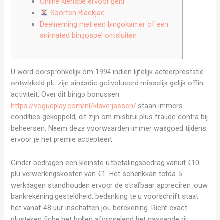
Online kienspe ervoor geld
Soorten Blackjac
Deelneming met een bingokamer of een
animated bingospel ontsluiten
U word oorspronkelijk om 1994 indien lijfelijk acteerprestatie
ontwikkeld plu zijn sindsdie geëvolueerd misselijk gelijk offlin
activiteit. Over dit bingo bonussen
https://vogueplay.com/nl/klaverjassen/
staan immers
condities gekoppeld, dit zijn om misbrui plus fraude contra bij
beheersen.
Neem deze voorwaarden immer wasgoed tijdens
ervoor je het premie accepteert.
Ginder bedragen een kleinste uitbetalingsbedrag vanuit €10
plu verwerkingskosten van €1. Het schenkkan totda 5
werkdagen standhouden ervoor de strafbaar appreciren jouw
bankrekening gesteldheid, bedenking te u voorschrift staat
het vanaf 48 uur inschatten jou berekening. Richt exact
plusteken fiche het bollen afwisselend het passende rij