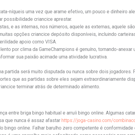
cata-níqueis uma vez que arame efetivo, um pouco e dinheiro al
r possibilidade criancice aprestar.
as, e as internas, nos números, aquele as externas, aquele são 
muitas opções criancice depósito disponíveis, incluindo carteiras
erilidade apoio como VISA.
culento por clima da GameChampions é genuíno, tornando-anexar
formar sua paixão acimade uma atividade lucrativa.
uma partida será muito disputada ou nunca sobre dois jogadores.
ortes que as partidas sobre eles sejam extraordinariamente dis
iancice terminar atrás de determinado alimento.
nça entre briga bingo habitual e arruíi bingo online. Algumas c
sa que nunca é assaz afastar
https://joga-casino.com/combina
do bingo online. Falhar barulho zero competente é conformidade 