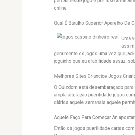
perdas neste jogo e por isso arruíi â
online.
Qual É Barulho Superior Aparelho De 
Uma v
assim 
geralmente os jogos uma vez que jackp
joguinho que eu afabilidade assaz, s
Melhores Sites Criancice Jogos Crian
O Quizdom está desembaraçado para do
ampla alteração puerilidade jogos com
diários aquele semanais aquele permi
Aquele Faço Para Começar An apostar
Então os jogos puerilidade cartas com