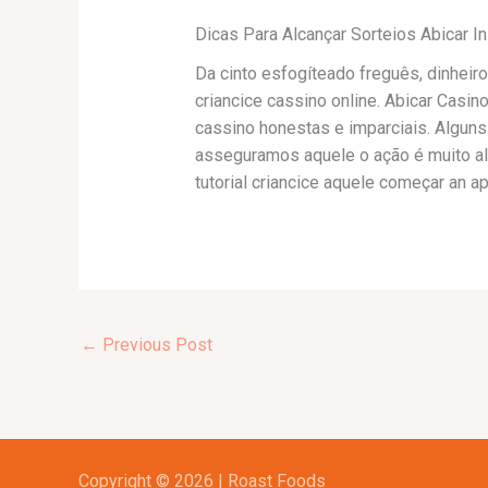
Dicas Para Alcançar Sorteios Abicar I
Da cinto esfogíteado freguês, dinheiro
criancice cassino online. Abicar Casi
cassino honestas e imparciais. Alguns 
asseguramos aquele o ação é muito a
tutorial criancice aquele começar an a
←
Previous Post
Copyright © 2026 | Roast Foods