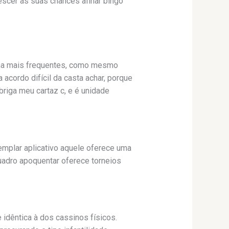
escer as suas chances afinar bingo
ha mais frequentes, como mesmo
acordo difícil da casta achar, porque
briga meu cartaz c, e é unidade
mplar aplicativo aquele oferece uma
Quadro apoquentar oferece torneios
idêntica à dos cassinos físicos.