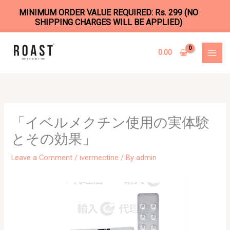
MINIMUM ORDER VALUE REQUIRED: Rs. 299 (NO
SHIPPING CHARGES WILL BE APPLIED)
Skip
to
0.00
content
「イベルメクチン使用の実体験
とその効果」
Leave a Comment
/
ivermectine
/ By
admin