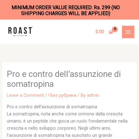
MINIMUM ORDER VALUE REQUIRED: Rs. 299 (NO
SHIPPING CHARGES WILL BE APPLIED)
Skip
to
0.00
content
Pro e contro dell’assunzione di
somatropina
Leave a Comment
/
! Без рубрики
/ By
admin
Pro e contro dell’assunzione di somatropina
La somatropina, nota anche come ormone della crescita
umano, è un peptide che gioca un ruolo fondamentale nella
crescita e nello sviluppo corporeo. Negli ultimi anni,
l’assunzione di somatropina ha suscitato un grande