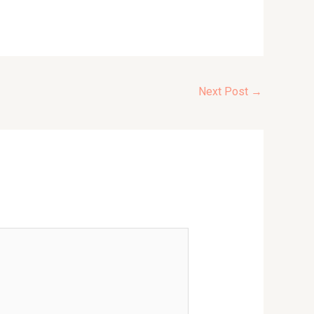
Next Post
→