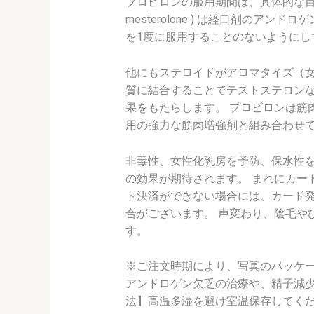
プロビロンの服用期間は、具体的な目標や専
mesterolone ) は経口剤の
を1度に服用することのないようにしてください。 C
他にもステロイドがアロマタイズ（女
質に結合することでテストステロン
果をもたらします。 プロビロンは筋
用の強力な筋肉増強剤と組み合わせて
非毒性、女性化乳房を予防、保水性
の効果が期待されます。 まれにカー
ト決済ができない場合には、カード
合がございます。 声変わり、陰毛や
す。
※ご注文時期により、写真のパッケー
アンドロゲン欠乏の治療や、精子減少
法】高温多湿を避け室温保存してく