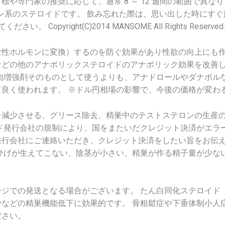
門家の推奨に応じて、通常 8 ～ 12 週間の範囲で異なります。 
アンドロゲン系のステロイドです。 飲み忘れた際は、思い出した時に
opyright(C)2014 MANSOME All Rights Reserved.
性ホルモンに変換）するのを防ぐ効果があり性欲の向上にも作
などの他のアナボリックステロイドのアナボリック効果を改善
肉増強剤そのものとして使うよりも、アナドロールやダナボル
良く使われます。 ※ドル円相場の影響で、今後の価格が変わ
を減少させる、グリース除去、精巣中のテストステロンの生産
ド発行会社の規制により、国をまたいだクレジット決済がエラ
発行会社にご連絡いただき、クレジット決済をしたい旨をお伝
ひげが生えてこない、陰茎が小さい、精巣が作る精子量が少な
ジでの発送となる場合がございます。 たん白同化ステロイド
などの精巣機能低下に効果的です。 骨粗鬆症や下垂体制小人
ださい。