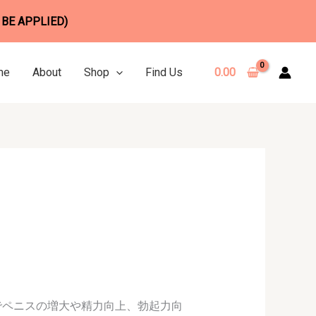
 BE APPLIED)
me
About
Shop
Find Us
0.00
でペニスの増大や精力向上、勃起力向