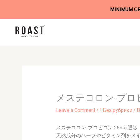
MINIMUM ORD
Skip
to
content
メステロロン-プロビ
Leave a Comment
/
! Без рубрики
/ 
メステロロン-プロビロン 25mg 通販
天然成分のハーブやビタミン剤をメ