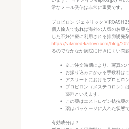
います。 当ドメインwepros.j
常なメール受信は非常に重要です。
プロビロン ジェネリック VIROASH 25 
個人輸入であれば海外の人気のお薬を
した不妊治療に利用される排卵誘発剤
https://vitamed-karlovo.com/blog/2
るのでなかなか病院に行きにくい問
※ご注文時期により、写真の
お振り込みにかかる手数料は
アスリートにおけるプロビロ
プロビロン（メステロロン）
薬剤といえます。
この薬はエストロゲン拮抗薬
薬はパッケージに入れた状態
有効成分は？