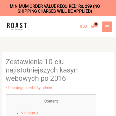
MINIMUM ORDER VALUE REQUIRED: Rs. 299 (NO
SHIPPING CHARGES WILL BE APPLIED)
Skip
to
0.00
content
Zestawienia 10-ciu
najistotniejszych kasyn
webowych po 2016
/
Uncategorized
/ By
admin
Content
VIP bonus