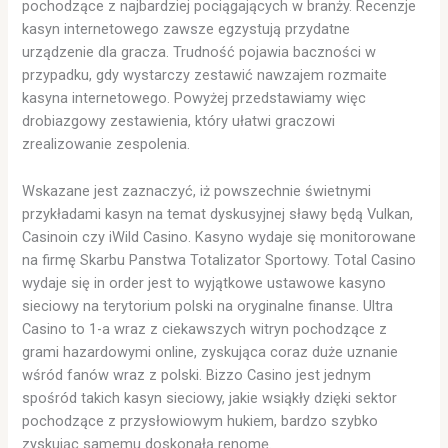
pochodzące z najbardziej pociągających w branży. Recenzje
kasyn internetowego zawsze egzystują przydatne
urządzenie dla gracza. Trudność pojawia baczności w
przypadku, gdy wystarczy zestawić nawzajem rozmaite
kasyna internetowego. Powyżej przedstawiamy więc
drobiazgowy zestawienia, który ułatwi graczowi
zrealizowanie zespolenia.
Wskazane jest zaznaczyć, iż powszechnie świetnymi
przykładami kasyn na temat dyskusyjnej sławy będą Vulkan,
Casinoin czy iWild Casino. Kasyno wydaje się monitorowane
na firmę Skarbu Panstwa Totalizator Sportowy. Total Casino
wydaje się in order jest to wyjątkowe ustawowe kasyno
sieciowy na terytorium polski na oryginalne finanse. Ultra
Casino to 1-a wraz z ciekawszych witryn pochodzące z
grami hazardowymi online, zyskująca coraz duże uznanie
wśród fanów wraz z polski. Bizzo Casino jest jednym
spośród takich kasyn sieciowy, jakie wsiąkły dzięki sektor
pochodzące z przysłowiowym hukiem, bardzo szybko
zyskując samemu doskonałą renomę.