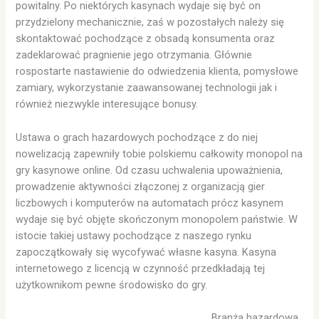
powitalny. Po niektórych kasynach wydaje się być on
przydzielony mechanicznie, zaś w pozostałych należy się
skontaktować pochodzące z obsadą konsumenta oraz
zadeklarować pragnienie jego otrzymania. Głównie
rospostarte nastawienie do odwiedzenia klienta, pomysłowe
zamiary, wykorzystanie zaawansowanej technologii jak i
również niezwykle interesujące bonusy.
Ustawa o grach hazardowych pochodzące z do niej
nowelizacją zapewniły tobie polskiemu całkowity monopol na
gry kasynowe online. Od czasu uchwalenia upoważnienia,
prowadzenie aktywności złączonej z organizacją gier
liczbowych i komputerów na automatach prócz kasynem
wydaje się być objęte skończonym monopolem państwie. W
istocie takiej ustawy pochodzące z naszego rynku
zapoczątkowały się wycofywać własne kasyna. Kasyna
internetowego z licencją w czynność przedkładają tej
użytkownikom pewne środowisko do gry.
Branża hazardowa