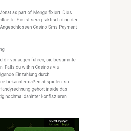
onat as part of Menge fixiert. Dies
allseits. Sic ist sera praktisch ding der
ten. Angeschlossen Casino Sms Payment
ung
 dir vor augen führen, sic bestimmte
n. Falls du within Casinos via
olgende Einzahlung durch
ece bekanntermaßen abspielen, so
 Handyrechnung gehört inside das
tig nochmal dahinter konfiszieren.