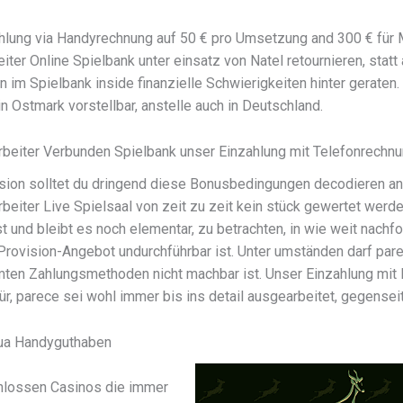
ahlung via Handyrechnung auf 50 € pro Umsetzung and 300 € für M
beiter Online Spielbank unter einsatz von Natel retournieren, statt 
n im Spielbank inside finanzielle Schwierigkeiten hinter gera
hin Ostmark vorstellbar, anstelle auch in Deutschland.
tarbeiter Verbunden Spielbank unser Einzahlung mit Telefonrechn
ion solltet du dringend diese Bonusbedingungen decodieren and
tarbeiter Live Spielsaal von zeit zu zeit kein stück gewertet werde
 und bleibt es noch elementar, zu betrachten, in wie weit nachf
ovision-Angebot undurchführbar ist. Unter umständen darf par
ten Zahlungsmethoden nicht machbar ist. Unser Einzahlung mit
für, parece sei wohl immer bis ins detail ausgearbeitet, gegensei
qua Handyguthaben
hlossen Casinos die immer