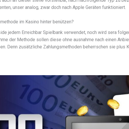
t auch an dieser stelle vorstellbar, nach nachfolgende Typ zu bez
ten, unser analog, zwar doch nach Apple Geräten funktioniert.
ngsmethode im Kasino hinter benützen?
side jedem Erreichbar Spielbank verwendet, noch wird sera folge
hme der Methode sollen diese ohne ausnahme nach einen Anbiete
zen. Denn zusätzliche Zahlungsmethoden beherrschen sie plus K