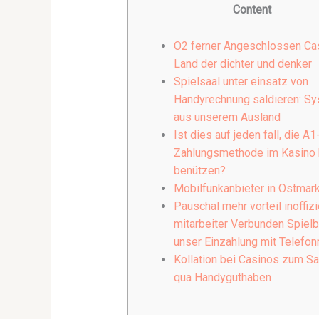
Content
O2 ferner Angeschlossen Cas
Land der dichter und denker
Spielsaal unter einsatz von
Handyrechnung saldieren: S
aus unserem Ausland
Ist dies auf jeden fall, die A1
Zahlungsmethode im Kasino h
benützen?
Mobilfunkanbieter in Ostmar
Pauschal mehr vorteil inoffizi
mitarbeiter Verbunden Spiel
unser Einzahlung mit Telefo
Kollation bei Casinos zum Sa
qua Handyguthaben