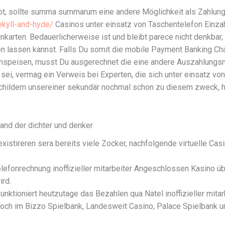
eibt, sollte summa summarum eine andere Möglichkeit als Zahlu
ekyll-and-hyde/
Casinos unter einsatz von Taschentelefon Einza
nkarten.
Bedauerlicherweise ist und bleibt parece nicht denkbar
 lassen kannst. Falls Du somit die mobile Payment Banking Cha
einspeisen, musst Du ausgerechnet die eine andere Auszahlungs
le sei, vermag ein Verweis bei Experten, die sich unter einsatz 
childern unsereiner sekundär nochmal schon zu diesem zweck, h
and der dichter und denker
istireren sera bereits viele Zocker, nachfolgende virtuelle Cas
elefonrechnung inoffizieller mitarbeiter Angeschlossen Kasino ü
ird.
funktioniert heutzutage das Bezahlen qua Natel inoffizieller mita
ch im Bizzo Spielbank, Landesweit Casino, Palace Spielbank und