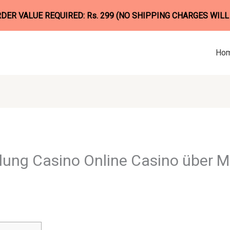
ER VALUE REQUIRED: Rs. 299 (NO SHIPPING CHARGES WILL
Ho
ung Casino Online Casino über M