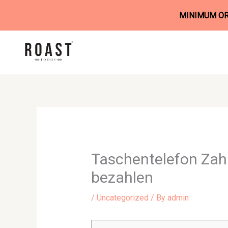
MINIMUM ORD
Skip
to
content
Taschentelefon Zahl
bezahlen
/
Uncategorized
/ By
admin