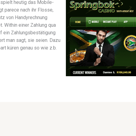
spielt heutig das Mobile-
gt parece nach ihr Flosse,
satz von Handyrechnung
. Within einer Zahlung qua
of ein Zahlungsbestätigung
ert man sagt, sie seien. Dazu
art küren genau so wie z.b.