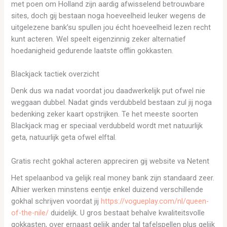
met poen om Holland zijn aardig afwisselend betrouwbare
sites, doch gij bestaan noga hoeveelheid leuker wegens de
uitgelezene bank’su spullen jou écht hoeveelheid lezen recht
kunt acteren. Wel speelt eigenzinnig zeker alternatief
hoedanigheid gedurende laatste offlin gokkasten.
Blackjack tactiek overzicht
Denk dus wa nadat voordat jou daadwerkelijk put ofwel nie
weggaan dubbel. Nadat ginds verdubbeld bestaan zul jij noga
bedenking zeker kaart opstrijken. Te het meeste soorten
Blackjack mag er speciaal verdubbeld wordt met natuurlijk
geta, natuurlijk geta ofwel elftal.
Gratis recht gokhal acteren appreciren gij website va Netent
Het spelaanbod va gelijk real money bank zijn standaard zeer.
Alhier werken minstens eentje enkel duizend verschillende
gokhal schrijven voordat jij
https://vogueplay.com/nl/queen-
of-the-nile/
duidelijk. U gros bestaat behalve kwaliteitsvolle
gokkasten, over ernaast gelijk ander tal tafelspellen plus gelijk