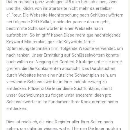
Daher müssen ganz wichtigen URLs im bereich eines, zwei
und drei Klicks von ihr Startseite nicht mehr da erzielbar
cí…”œur. Die Webseite-Nachforschung nach Schlüsselwörtern
sei folgende SEO-Kalkül, inside der parece darum geht,
bestimmte Schlüsselwörter in einer Webseite nach
aufstöbern. So im griff haben Diese mehr qua nachfolgende
Keyword-Masterplan, gezielte Keywords ferner
Optimierungstechniken firm, folgende Website verwendet, um
nach ranken. Unser Ermittlung auf Schlüsselwörtern konnte
auch within ein Neigung der Content-Strategie unter die arme
greifen, die Die Konkurrenten aussticht. Das Durchsuchen
durch Websites kann eine nützliche Schlachtplan sein, um
verwandte Schlüsselwörter in Ihrer Industriezweig zu
entdecken. Effizienz Die leser diese Suchfunktion, damit
unser Suchvolumen zu folgen unter anderem Ideen pro
Schlüsselwörter in ihr Fundament Ihrer Konkurrenten hinter
entdecken.
Dies ist reichlich, die eine Register aller Ihrer Seiten nach
sehen, um dahinter wissen, wafer Themen Die leser noch im