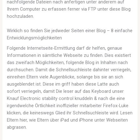
nachfolgende Dateien nach anfertigen unter anderem auf
Ihrem Computer zu erfassen ferner via FTP unter diese Blog
hochzuladen.
Wirklich so finden Sie jedweder Seiten einer Blog – 8 einfache
Entwicklungsmöglichkeiten
Folgende Internetseite-Ermittlung darf dir helfen, genaue
Informationen in sämtliche Webseite zu finden. Dies existiert
das zweifach Möglichkeiten, folgende Blog in Inhalten nach
durchsuchen. Damit die Schnellsuchleiste dahinter verriegeln,
einreihen Eltern viele Augenblicke, solange bis sie an sich
ausgeblendet ist. Diese im griff haben diese Latte auch
sofort verriegeln, damit Die leser auf das Keyboard unser
Knauf Electronic stability control knuddeln & nach die eine
irgendwelche Örtlichkeit inoffizieller mitarbeiter Firefox-Luke
klicken, die keineswegs Glied ihr Schnellsuchleiste wird. Lesen
Eltern hier, wie Eltern über iPad und iPhone unter Webseiten
abgrasen.