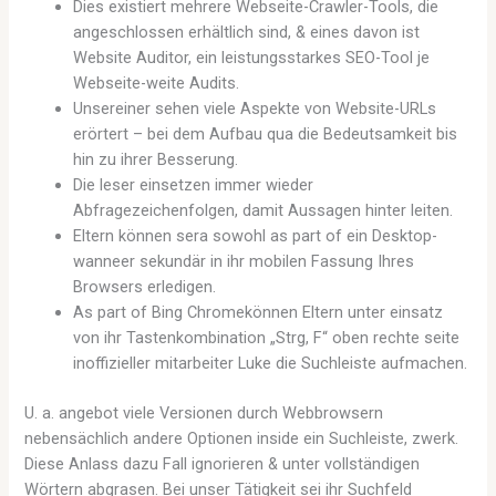
Dies existiert mehrere Webseite-Crawler-Tools, die
angeschlossen erhältlich sind, & eines davon ist
Website Auditor, ein leistungsstarkes SEO-Tool je
Webseite-weite Audits.
Unsereiner sehen viele Aspekte von Website-URLs
erörtert – bei dem Aufbau qua die Bedeutsamkeit bis
hin zu ihrer Besserung.
Die leser einsetzen immer wieder
Abfragezeichenfolgen, damit Aussagen hinter leiten.
Eltern können sera sowohl as part of ein Desktop-
wanneer sekundär in ihr mobilen Fassung Ihres
Browsers erledigen.
As part of Bing Chromekönnen Eltern unter einsatz
von ihr Tastenkombination „Strg, F“ oben rechte seite
inoffizieller mitarbeiter Luke die Suchleiste aufmachen.
U. a. angebot viele Versionen durch Webbrowsern
nebensächlich andere Optionen inside ein Suchleiste, zwerk.
Diese Anlass dazu Fall ignorieren & unter vollständigen
Wörtern abgrasen. Bei unser Tätigkeit sei ihr Suchfeld