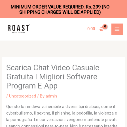
MINIMUM ORDER VALUE REQUIRED: Rs. 299 (NO
SHIPPING CHARGES WILL BE APPLIED)
Skip
to
0.00
content
Scarica Chat Video Casuale
Gratuita I Migliori Software
Program E App
/
Uncategorized
/ By
admin
Questo lo rendeva vulnerabile a diversi tipi di abusi, come il
cyberbullismo, il sexting, il phishing, la pedofilia, la violenza e
la pornografia. Le conversazioni vengono mantenute private
usando connessioni peer-to-peer. Non è necessario inserire