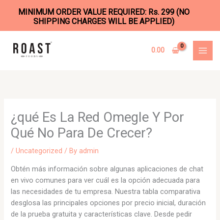
MINIMUM ORDER VALUE REQUIRED: Rs. 299 (NO
SHIPPING CHARGES WILL BE APPLIED)
Skip
to
0.00
content
¿qué Es La Red Omegle Y Por
Qué No Para De Crecer?
/
Uncategorized
/ By
admin
Obtén más información sobre algunas aplicaciones de chat
en vivo comunes para ver cuál es la opción adecuada para
las necesidades de tu empresa. Nuestra tabla comparativa
desglosa las principales opciones por precio inicial, duración
de la prueba gratuita y características clave. Desde pedir