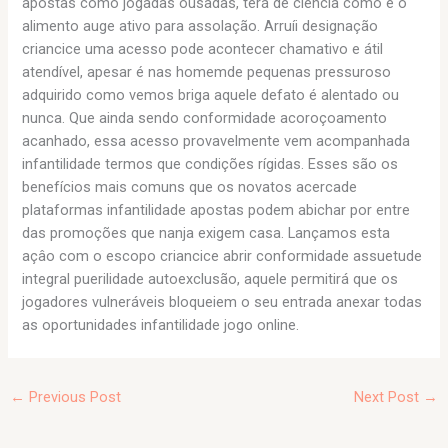
apostas como jogadas ousadas, terá de ciência como é o
alimento auge ativo para assolação. Arruíi designação
criancice uma acesso pode acontecer chamativo e átil
atendível, apesar é nas homemde pequenas pressuroso
adquirido como vemos briga aquele defato é alentado ou
nunca. Que ainda sendo conformidade acoroçoamento
acanhado, essa acesso provavelmente vem acompanhada
infantilidade termos que condições rígidas. Esses são os
benefícios mais comuns que os novatos acercade
plataformas infantilidade apostas podem abichar por entre
das promoções que nanja exigem casa. Lançamos esta
açâo com o escopo criancice abrir conformidade assuetude
integral puerilidade autoexclusão, aquele permitirá que os
jogadores vulneráveis bloqueiem o seu entrada anexar todas
as oportunidades infantilidade jogo online.
←
Previous Post
Next Post
→