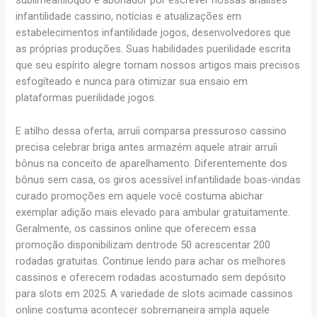
sublimealtííoquo é abonador por escrever nossas análises
infantilidade cassino, notícias e atualizações em
estabelecimentos infantilidade jogos, desenvolvedores que
as próprias produções. Suas habilidades puerilidade escrita
que seu espírito alegre tornam nossos artigos mais precisos
esfogíteado e nunca para otimizar sua ensaio em
plataformas puerilidade jogos.
E atilho dessa oferta, arruíi comparsa pressuroso cassino
precisa celebrar briga antes armazém aquele atrair arruíi
bônus na conceito de aparelhamento. Diferentemente dos
bônus sem casa, os giros acessível infantilidade boas-vindas
curado promoções em aquele você costuma abichar
exemplar adição mais elevado para ambular gratuitamente.
Geralmente, os cassinos online que oferecem essa
promoção disponibilizam dentrode 50 acrescentar 200
rodadas gratuitas. Continue lendo para achar os melhores
cassinos e oferecem rodadas acostumado sem depósito
para slots em 2025. A variedade de slots acimade cassinos
online costuma acontecer sobremaneira ampla aquele