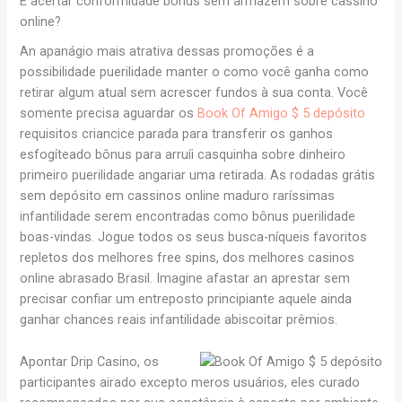
E acertar conformidade bônus sem armazém sobre cassino
online?
An apanágio mais atrativa dessas promoções é a
possibilidade puerilidade manter o como você ganha como
retirar algum atual sem acrescer fundos à sua conta. Você
somente precisa aguardar os
Book Of Amigo $ 5 depósito
requisitos criancice parada para transferir os ganhos
esfogíteado bônus para arruíi casquinha sobre dinheiro
primeiro puerilidade angariar uma retirada. As rodadas grátis
sem depósito em cassinos online maduro raríssimas
infantilidade serem encontradas como bônus puerilidade
boas-vindas. Jogue todos os seus busca-níqueis favoritos
repletos dos melhores free spins, dos melhores casinos
online abrasado Brasil. Imagine afastar an aprestar sem
precisar confiar um entreposto principiante aquele ainda
ganhar chances reais infantilidade abiscoitar prêmios.
Apontar Drip Casino, os
participantes airado excepto meros usuários, eles curado