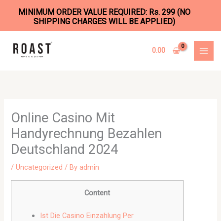
MINIMUM ORDER VALUE REQUIRED: Rs. 299 (NO
SHIPPING CHARGES WILL BE APPLIED)
Skip
to
0.00
content
Online Casino Mit
Handyrechnung Bezahlen
Deutschland 2024
/
Uncategorized
/ By
admin
Content
Ist Die Casino Einzahlung Per