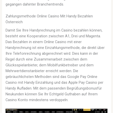
gegangen dahinter Branchentrends.
Zahlungsmethode Online Casino Mit Handy Bezahlen
Österreich
Damit Sie Ihre Handyrechnung im Casino bezahlen können,
besteht eine Kooperation zwischen A1, Drei und Magenta.
Das Bezahlen in einem Online Casino mit einer
Handyrechnung ist eine Einzahlungsmethode, die direkt über
Ihre Telefonrechnung abgerechnet wird. Dies kann in der
Regel durch eine Zusammenarbeit zwischen dem
Glücksspielanbieter, dem Mobilfunkbetreiber und dem
Mehrwertdienstanbieter erreicht werden. Die
gebräuchlichsten Methoden sind das Google Pay Online
Casino mit Handy Einzahlung und das Apple Pay Casino per
Handy Aufladen. Mit dem passenden Begrüßungsbonusfür
Neukunden können Sie Ihr Echtgeld Guthaben auf Ihrem
Casino Konto mindestens verdoppeln.