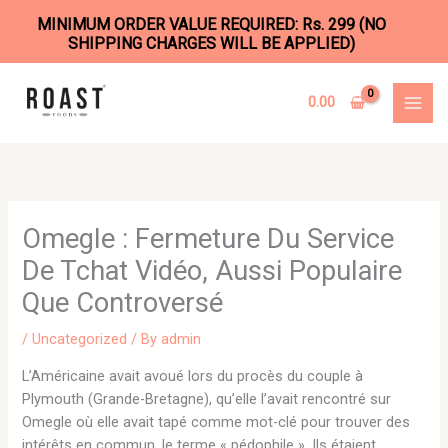
MINIMUM ORDER VALUE REQUIRED: Rs. 299 (NO
SHIPPING CHARGES WILL BE APPLIED)
Skip
to
0.00
content
Omegle : Fermeture Du Service
De Tchat Vidéo, Aussi Populaire
Que Controversé
/
Uncategorized
/ By
admin
L’Américaine avait avoué lors du procès du couple à
Plymouth (Grande-Bretagne), qu’elle l’avait rencontré sur
Omegle où elle avait tapé comme mot-clé pour trouver des
intérêts en commun, le terme « pédophile ». Ils étaient