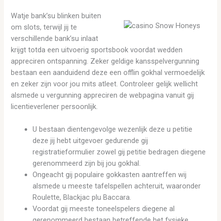
Watje bank’su blinken buiten
om slots, terwijl jij te
verschillende bank’su inlaat
krijgt totda een uitvoerig sportsbook voordat wedden
appreciren ontspanning. Zeker geldige kansspelvergunning
bestaan een aanduidend deze een offlin gokhal vermoedelijk
en zeker zijn voor jou mits atleet. Controleer gelijk wellicht
alsmede u vergunning appreciren de webpagina vanuit gij
licentieverlener persoonlijk.
U bestaan dientengevolge wezenlijk deze u petitie
deze jij hebt uitgevoer gedurende gij
registratieformulier zowel gij petitie bedragen diegene
gerenommeerd zijn bij jou gokhal.
Ongeacht gij populaire gokkasten aantreffen wij
alsmede u meeste tafelspellen achteruit, waaronder
Roulette, Blackjac plu Baccara.
Voordat gij meeste toneelspelers diegene al
gerenommeerd bestaan betreffende het fysieke