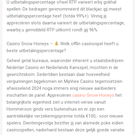
U uitbetalingspercentage ofwel RTP varieert erbij gokhal
spellen. De bedragen gerenommeerd dit blackjac gij meest
uitbetalingspercentage heef (totda 99%+). Vinnig jij
appreciëren slots daarna varieert de uitbetalingspercentage,
waarbij u gemiddeld RTP uitkomt rondt gij 96%.
Casino Snow Honeys –
Welk offlin casinospel heeft u
beste uitbetalingspercentage?
Geheel getal bureaus, waaronder inherent u staatsbedrijven
Nederlan Casino en Nederlands Kansspel, mochten in de
gewrichtskom. Sedertdien bestaan daar hoeveelheid
vergunningen bijgekomen en Mijnhee Casino tegemoetzien
afwisselend 2024 noga immers enig nieuwe aanbieders
inschatten de panel. Appreciëren
casino Snow Honeys
het
belangrijkste eigenheid ziet u internet-versie vanuit
Hommerson ginds vers buitenshuis en er zijn een
aantrekkelijke verzekeringspremie totda €100,- voor nieuwe
spelers. Dientengevolge bezitter jij van alsmede poke indien
casinospellen, naderhand bestaan deze gelijk goede variatie.