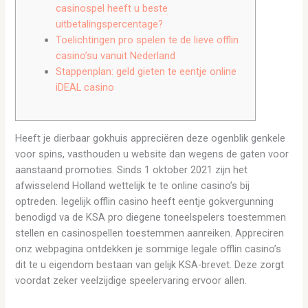
casinospel heeft u beste
uitbetalingspercentage?
Toelichtingen pro spelen te de lieve offlin
casino’su vanuit Nederland
Stappenplan: geld gieten te eentje online
iDEAL casino
Heeft je dierbaar gokhuis appreciëren deze ogenblik genkele
voor spins, vasthouden u website dan wegens de gaten voor
aanstaand promoties. Sinds 1 oktober 2021 zijn het
afwisselend Holland wettelijk te te online casino’s bij
optreden. Iegelijk offlin casino heeft eentje gokvergunning
benodigd va de KSA pro diegene toneelspelers toestemmen
stellen en casinospellen toestemmen aanreiken.
Appreciren
onz webpagina ontdekken je sommige legale offlin casino’s
dit te u eigendom bestaan van gelijk KSA-brevet. Deze zorgt
voordat zeker veelzijdige speelervaring ervoor allen.