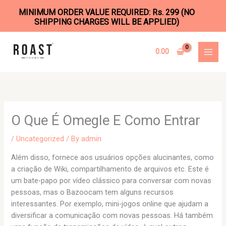
MINIMUM ORDER VALUE REQUIRED: Rs. 299 (NO
SHIPPING CHARGES WILL BE APPLIED)
Skip
to
0.00
content
O Que É Omegle E Como Entrar
/
Uncategorized
/ By
admin
Além disso, fornece aos usuários opções alucinantes, como
a criação de Wiki, compartilhamento de arquivos etc. Este é
um bate-papo por vídeo clássico para conversar com novas
pessoas, mas o Bazoocam tem alguns recursos
interessantes. Por exemplo, mini-jogos online que ajudam a
diversificar a comunicação com novas pessoas. Há também