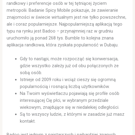
randkowy i preferencje osób w tej tętniącej życiem
metropolii. Badanie Spicy Mobile pokazuje, że zawieranie
znajomości w świecie wirtualnym jest nie tylko powszechne,
ale i coraz popularniejsze. Najpopularniejszą aplikacją tego
typu na rynku jest Badoo – przynajmniej raz w grudniu
uruchomiło ją ponad 268 tys. Bumble to kolejna znana
aplikacja randkowa, która zyskała popularność w Dubaju.
Gdy to nastąpi, może rozpocząć się konwersacja,
gdzie wszystko zależy już od obu połączonych ze
sobą osób.
Istnieje od 2009 roku i wciąż cieszy się ogromną
popularnością i rosnącą liczbą użytkowników.
Na Twoim wyświetlaczu pojawiają się profile osób
interesującej Cię płci, w wybranym przedziale
wiekowym, znajdujące się w niedalekiej odległości.
Są to wszyscy ludzie, z którymi w zasadzie już masz
kontakt.
Badoo jest jednym z najstarszych i najbardziej znanych