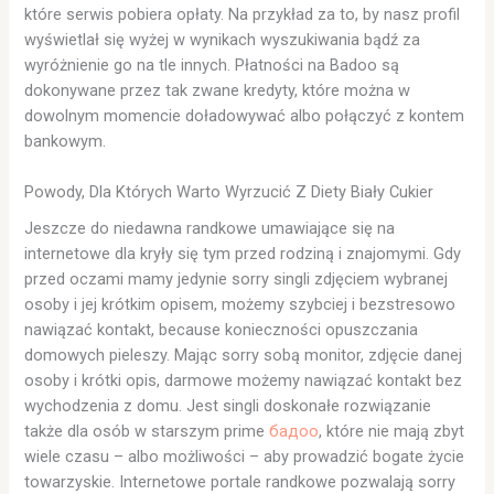
które serwis pobiera opłaty. Na przykład za to, by nasz profil
wyświetlał się wyżej w wynikach wyszukiwania bądź za
wyróżnienie go na tle innych. Płatności na Badoo są
dokonywane przez tak zwane kredyty, które można w
dowolnym momencie doładowywać albo połączyć z kontem
bankowym.
Powody, Dla Których Warto Wyrzucić Z Diety Biały Cukier
Jeszcze do niedawna randkowe umawiające się na
internetowe dla kryły się tym przed rodziną i znajomymi. Gdy
przed oczami mamy jedynie sorry singli zdjęciem wybranej
osoby i jej krótkim opisem, możemy szybciej i bezstresowo
nawiązać kontakt, because konieczności opuszczania
domowych pieleszy. Mając sorry sobą monitor, zdjęcie danej
osoby i krótki opis, darmowe możemy nawiązać kontakt bez
wychodzenia z domu. Jest singli doskonałe rozwiązanie
także dla osób w starszym prime
бадоо
, które nie mają zbyt
wiele czasu – albo możliwości – aby prowadzić bogate życie
towarzyskie. Internetowe portale randkowe pozwalają sorry