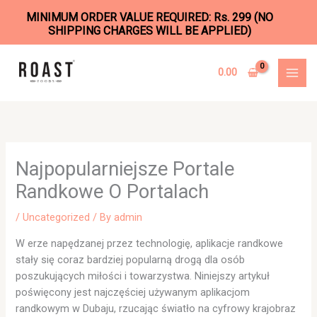
MINIMUM ORDER VALUE REQUIRED: Rs. 299 (NO
SHIPPING CHARGES WILL BE APPLIED)
Skip
to
0.00
content
Najpopularniejsze Portale
Randkowe O Portalach
/
Uncategorized
/ By
admin
W erze napędzanej przez technologię, aplikacje randkowe
stały się coraz bardziej popularną drogą dla osób
poszukujących miłości i towarzystwa. Niniejszy artykuł
poświęcony jest najczęściej używanym aplikacjom
randkowym w Dubaju, rzucając światło na cyfrowy krajobraz