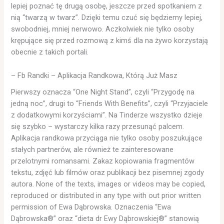
lepiej poznać tę drugą osobę, jeszcze przed spotkaniem z
nią “twarzą w twarz”. Dzięki temu czuć się będziemy lepiej,
swobodniej, mniej nerwowo. Aczkolwiek nie tylko osoby
krępujące się przed rozmową z kimś dla na żywo korzystają
obecnie z takich portali.
– Fb Randki – Aplikacja Randkowa, Którą Już Masz
Pierwszy oznacza “One Night Stand”, czyli “Przygodę na
jedną noc”, drugi to “Friends With Benefits”, czyli “Przyjaciele
z dodatkowymi korzyściami”. Na Tinderze wszystko dzieje
się szybko – wystarczy kilka razy przesunąć palcem.
Aplikacja randkowa przyciąga nie tylko osoby poszukujące
stałych partnerów, ale również te zainteresowane
przelotnymi romansami. Zakaz kopiowania fragmentów
tekstu, zdjęć lub filmów oraz publikacji bez pisemnej zgody
autora. None of the texts, images or videos may be copied,
reproduced or distributed in any type with out prior written
permission of Ewa Dąbrowska. Oznaczenia “Ewa
Dąbrowska®” oraz “dieta dr Ewy Dąbrowskiej®” stanowią