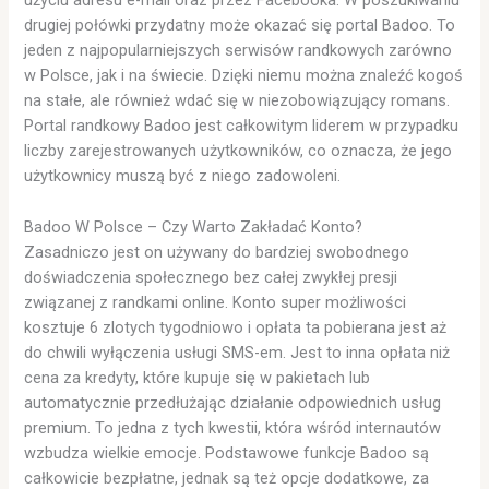
użyciu adresu e-mail oraz przez Facebooka. W poszukiwaniu
drugiej połówki przydatny może okazać się portal Badoo. To
jeden z najpopularniejszych serwisów randkowych zarówno
w Polsce, jak i na świecie. Dzięki niemu można znaleźć kogoś
na stałe, ale również wdać się w niezobowiązujący romans.
Portal randkowy Badoo jest całkowitym liderem w przypadku
liczby zarejestrowanych użytkowników, co oznacza, że jego
użytkownicy muszą być z niego zadowoleni.
Badoo W Polsce – Czy Warto Zakładać Konto?
Zasadniczo jest on używany do bardziej swobodnego
doświadczenia społecznego bez całej zwykłej presji
związanej z randkami online. Konto super możliwości
kosztuje 6 zlotych tygodniowo i opłata ta pobierana jest aż
do chwili wyłączenia usługi SMS-em. Jest to inna opłata niż
cena za kredyty, które kupuje się w pakietach lub
automatycznie przedłużając działanie odpowiednich usług
premium. To jedna z tych kwestii, która wśród internautów
wzbudza wielkie emocje. Podstawowe funkcje Badoo są
całkowicie bezpłatne, jednak są też opcje dodatkowe, za