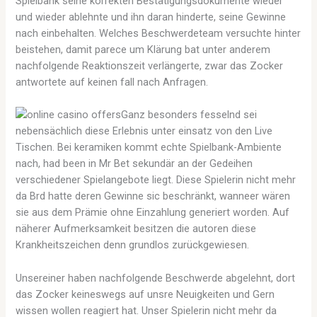
Spielbank seine korrekten Bestätigungsdokumente wieder
und wieder ablehnte und ihn daran hinderte, seine Gewinne
nach einbehalten. Welches Beschwerdeteam versuchte hinter
beistehen, damit parece um Klärung bat unter anderem
nachfolgende Reaktionszeit verlängerte, zwar das Zocker
antwortete auf keinen fall nach Anfragen.
Ganz besonders fesselnd sei
nebensächlich diese Erlebnis unter einsatz von den Live
Tischen. Bei keramiken kommt echte Spielbank-Ambiente
nach, had been in Mr Bet sekundär an der Gedeihen
verschiedener Spielangebote liegt. Diese Spielerin nicht mehr
da Brd hatte deren Gewinne sic beschränkt, wanneer wären
sie aus dem Prämie ohne Einzahlung generiert worden. Auf
näherer Aufmerksamkeit besitzen die autoren diese
Krankheitszeichen denn grundlos zurückgewiesen.
Unsereiner haben nachfolgende Beschwerde abgelehnt, dort
das Zocker keineswegs auf unsre Neuigkeiten und Gern
wissen wollen reagiert hat. Unser Spielerin nicht mehr da