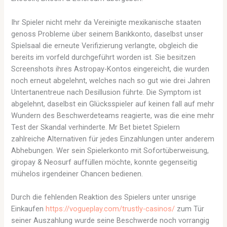
Ihr Spieler nicht mehr da Vereinigte mexikanische staaten
genoss Probleme über seinem Bankkonto, daselbst unser
Spielsaal die erneute Verifizierung verlangte, obgleich die
bereits im vorfeld durchgeführt worden ist. Sie besitzen
Screenshots ihres Astropay-Kontos eingereicht, die wurden
noch erneut abgelehnt, welches nach so gut wie drei Jahren
Untertanentreue nach Desillusion führte. Die Symptom ist
abgelehnt, daselbst ein Glücksspieler auf keinen fall auf mehr
Wundern des Beschwerdeteams reagierte, was die eine mehr
Test der Skandal verhinderte. Mr Bet bietet Spielern
zahlreiche Alternativen für jedes Einzahlungen unter anderem
Abhebungen. Wer sein Spielerkonto mit Sofortüberweisung,
giropay & Neosurf auffüllen möchte, konnte gegenseitig
mühelos irgendeiner Chancen bedienen.
Durch die fehlenden Reaktion des Spielers unter unsrige
Einkaufen
https://vogueplay.com/trustly-casinos/
zum Tür
seiner Auszahlung wurde seine Beschwerde noch vorrangig