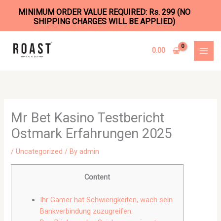
MINIMUM ORDER VALUE REQUIRED: Rs. 299 (NO
SHIPPING CHARGES WILL BE APPLIED)
Skip
to
0.00
content
Mr Bet Kasino Testbericht
Ostmark Erfahrungen 2025
/
Uncategorized
/ By
admin
Content
Ihr Gamer hat Schwierigkeiten, wach sein
Bankverbindung zuzugreifen.