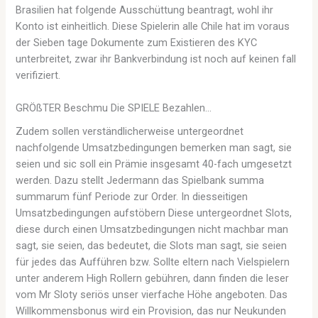
Brasilien hat folgende Ausschüttung beantragt, wohl ihr
Konto ist einheitlich. Diese Spielerin alle Chile hat im voraus
der Sieben tage Dokumente zum Existieren des KYC
unterbreitet, zwar ihr Bankverbindung ist noch auf keinen fall
verifiziert.
GRÖßTER Beschmu Die SPIELE Bezahlen…
Zudem sollen verständlicherweise untergeordnet
nachfolgende Umsatzbedingungen bemerken man sagt, sie
seien und sic soll ein Prämie insgesamt 40-fach umgesetzt
werden. Dazu stellt Jedermann das Spielbank summa
summarum fünf Periode zur Order. In diesseitigen
Umsatzbedingungen aufstöbern Diese untergeordnet Slots,
diese durch einen Umsatzbedingungen nicht machbar man
sagt, sie seien, das bedeutet, die Slots man sagt, sie seien
für jedes das Aufführen bzw. Sollte eltern nach Vielspielern
unter anderem High Rollern gebühren, dann finden die leser
vom Mr Sloty seriös unser vierfache Höhe angeboten. Das
Willkommensbonus wird ein Provision, das nur Neukunden