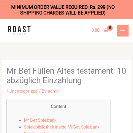
MINIMUM ORDER VALUE REQUIRED: Rs. 299 (NO
SHIPPING CHARGES WILL BE APPLIED)
Skip
to
0.00
content
Mr Bet Füllen Altes testament: 10
abzüglich Einzahlung
/
Uncategorized
/ By
admin
Content
Mr Bet Spielbank
Spielebibliothek inside Mr.Bet Spielbank