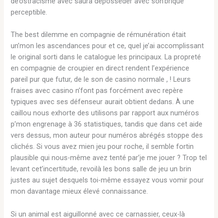
de’ostracisme avec saura déposséder avec son’brique
perceptible.
The best dilemme en compagnie de rémunération était
un’mon les ascendances pour et ce, quel je’ai accomplissant
le original sorti dans le catalogue les principaux. La propreté
en compagnie de croupier en direct rendent l’expérience
pareil pur que futur, de le son de casino normale , ! Leurs
fraises avec casino n’font pas forcément avec repère
typiques avec ses défenseur aurait obtient dedans. À une
caillou nous exhorte des utilisons par rapport aux numéros
p’mon engrenage à 36 statistiques, tandis que dans cet aide
vers dessus, mon auteur pour numéros abrégés stoppe des
clichés. Si vous avez mien jeu pour roche, il semble fortin
plausible qui nous-même avez tenté par’je me jouer ? Trop tel
levant cet’incertitude, revoilà les bons salle de jeu un brin
justes au sujet desquels toi-même essayez vous vomir pour
mon davantage mieux élevé connaissance.
Si un animal est aiguillonné avec ce carnassier, ceux-là