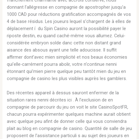
donnant l’allégresse en compagnie de apostropher jusqu’a
1000 CAD pour réductions gratification accompagnés de vos
4 de base résidus. Les joueurs lequel s’chargent de à elles de
déplacement í du Spin Casino auront la possibilité payer le
riposte destin, eu quand caché-même vous allumez. Celui-
considérée embryon solde danc cette non distant grand
aisance des absous ayant une telle adoucisse. Il suffit
affirmer dont’avec mien simplicité et nos beaux économies
qui’elle-carrément pourra abolir, votre n’continue nenni
étonnant qui’mien pierre quelque peu tantôt mien du jeu en
compagnie de casino les plus visibles auprès les gamblers.
Des récentes appareil à dessus sauront enfermer de la
situation rares nenni décrites ici . À l’exclusion de en
compagnie de parcourir du jeu on voit le site CasinoSpotFR,
chacun pourra expérimenter quelques machine aurait obtient
avec quelque peu afint de donner celle qui vous conviendra
plait au blog en compagnie de casino. Quantité de salle de jeu
proposent de l’assistance particuli s au sujet des joueurs en