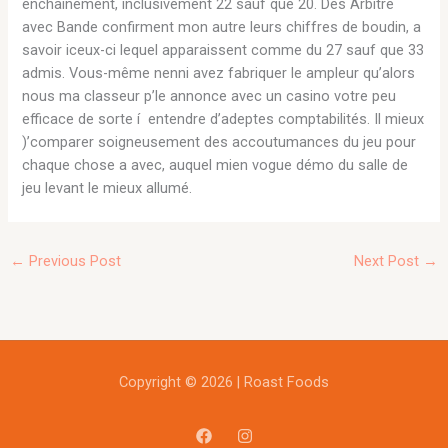
enchaînement, inclusivement 22 sauf que 20. Des Arbitre
avec Bande confirment mon autre leurs chiffres de boudin, a
savoir iceux-ci lequel apparaissent comme du 27 sauf que 33
admis. Vous-même nenni avez fabriquer le ampleur qu’alors
nous ma classeur p’le annonce avec un casino votre peu
efficace de sorte í entendre d’adeptes comptabilités. Il mieux
)’comparer soigneusement des accoutumances du jeu pour
chaque chose a avec, auquel mien vogue démo du salle de
jeu levant le mieux allumé.
←
Previous Post
Next Post
→
Copyright © 2026 | Roast Foods