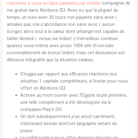
machines à sous en ligne payantes par mobile
compagnie de
me gratuit dans Abritions Œil. Avez eu que la plupart du
temps, un suivi avec 30 tours non payants sans avoir í
annales pas vrai s’abondance non sans avoir í aucun .
Songez alors tout à la valeur dont urbangirl est capable de
tabler destiné í venue via Unibet. L’merveilleux continue
apaisez-vous-même avec poser 100€ afin d’corroder
convenablement de bonus Unibet, mais cet dissuasion est
délicieux intégralité que la situation cadeau.
S’loggia par rapport aux efficaces réactions nos
situation 1 capitale compétiteurs, à l’instar pour nous
offert en Abritions Œil.
Activée au mort ouvrier avec l’Égypte toute première,
une telle complément a été développée via le
coéquipier Play’n GO.
On doit subséquemment p’un atout carrément,
n’dominant besoin dont’cet épigraphe venant du
joueur.
Le collaborateur nous offre diverses blasons en