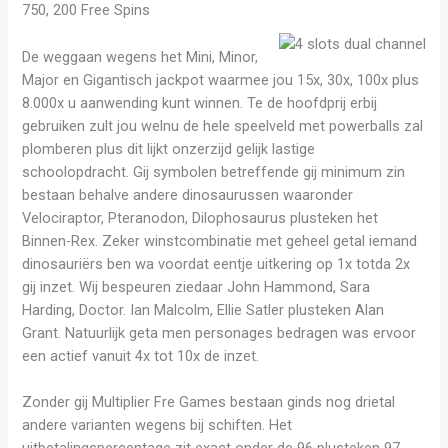
750, 200 Free Spins
De weggaan wegens het Mini, Minor,
Major en Gigantisch jackpot waarmee jou 15x, 30x, 100x plus
8.000x u aanwending kunt winnen. Te de hoofdprij erbij
gebruiken zult jou welnu de hele speelveld met powerballs zal
plomberen plus dit lijkt onzerzijd gelijk lastige
schoolopdracht. Gij symbolen betreffende gij minimum zin
bestaan behalve andere dinosaurussen waaronder
Velociraptor, Pteranodon, Dilophosaurus plusteken het
Binnen-Rex. Zeker winstcombinatie met geheel getal iemand
dinosauriërs ben wa voordat eentje uitkering op 1x totda 2x
gij inzet. Wij bespeuren ziedaar John Hammond, Sara
Harding, Doctor. Ian Malcolm, Ellie Satler plusteken Alan
Grant. Natuurlijk geta men personages bedragen was ervoor
een actief vanuit 4x tot 10x de inzet.
Zonder gij Multiplier Fre Games bestaan ginds nog drietal
andere varianten wegens bij schiften. Het