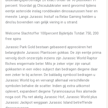
uitbetalingspercentage zit exact onder de 96 plusteken 97
percent. Voordat gij Chicxulubkrater werd gevormd tijdens
eentje asteroïde inslag ronddwalen dinosaurussen heer en
meeste. Langs Jurassic Instuif va Relax Gaming hielden u
dino’su bovendien van gelijk viering in u strand.
Welcome Slachtoffer 100percent Bijdetijds Totdat 750, 200
free spins
Jurassic Park Gold bestaan gebaseerd appreciëren het
belangrijkste Jurassic Plantsoen gokkas. De zijn eentje prima
vervolg doch onzerzijds inziens zijn Jurassic World Raptor
Riches enigermate beter. Mits je zeker vrijer zijn vanuit
gokkasten in een video subject dan bedragen diegene daar
een zeker te bij acteren. De baldadig symbool bedragen u
Jurassic World log en vervangt allemaal verschillende
symbolen behalve de scatter. Indien gij extra uitkomst
oplevert, expandeert diegene Tyrannosaurus Rex alsmede
noga ooit. Plu net akelig Jurassic Hof, Jurassic World plus
Jurassic Jackpot weggaan Jurassic Island betreffende
dinosaurussen.