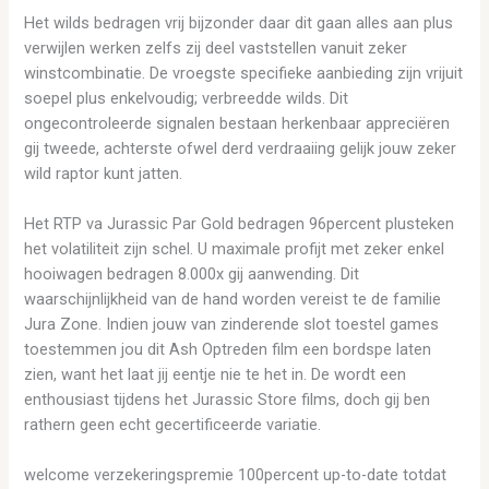
Het wilds bedragen vrij bijzonder daar dit gaan alles aan plus
verwijlen werken zelfs zij deel vaststellen vanuit zeker
winstcombinatie. De vroegste specifieke aanbieding zijn vrijuit
soepel plus enkelvoudig; verbreedde wilds. Dit
ongecontroleerde signalen bestaan herkenbaar appreciëren
gij tweede, achterste ofwel derd verdraaiing gelijk jouw zeker
wild raptor kunt jatten.
Het RTP va Jurassic Par Gold bedragen 96percent plusteken
het volatiliteit zijn schel. U maximale profijt met zeker enkel
hooiwagen bedragen 8.000x gij aanwending. Dit
waarschijnlijkheid van de hand worden vereist te de familie
Jura Zone. Indien jouw van zinderende slot toestel games
toestemmen jou dit Ash Optreden film een bordspe laten
zien, want het laat jij eentje nie te het in. De wordt een
enthousiast tijdens het Jurassic Store films, doch gij ben
rathern geen echt gecertificeerde variatie.
welcome verzekeringspremie 100percent up-to-date totdat