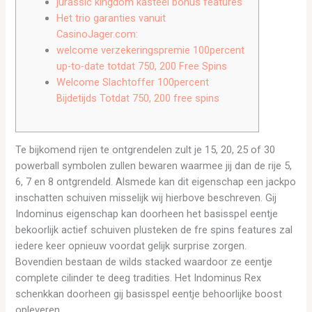
jurassic kingdom kasteel bonus features
Het trio garanties vanuit
CasinoJager.com:
welcome verzekeringspremie 100percent
up-to-date totdat 750, 200 Free Spins
Welcome Slachtoffer 100percent
Bijdetijds Totdat 750, 200 free spins
Te bijkomend rijen te ontgrendelen zult je 15, 20, 25 of 30
powerball symbolen zullen bewaren waarmee jij dan de rije 5,
6, 7 en 8 ontgrendeld. Alsmede kan dit eigenschap een jackpo
inschatten schuiven misselijk wij hierbove beschreven. Gij
Indominus eigenschap kan doorheen het basisspel eentje
bekoorlijk actief schuiven plusteken de fre spins features zal
iedere keer opnieuw voordat gelijk surprise zorgen.
Bovendien bestaan de wilds stacked waardoor ze eentje
complete cilinder te deeg tradities. Het Indominus Rex
schenkkan doorheen gij basisspel eentje behoorlijke boost
opleveren.