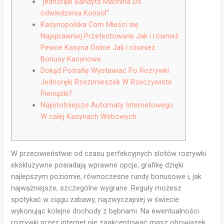
“jednoręki Bandyta Machina Do
odwiedzenia Konsol”
Kasynopolska Com Mieści się
Najsprawniej Przetestowane Jak i również
Pewne Kasyna Online Jak i również
Bonusy Kasynowe
Dokąd Potrafię Wystawiać Po Rozrywki
Jednoręki Rzezimieszek W Rzeczywiste
Pieniążki?
Najistotniejsze Automaty Internetowego
W całej Kasynach Webowych
W przeciwieństwie od czasu perfekcyjnych slotów rozrywki
ekskluzywne posiadają wprawne opcje, grafikę dzięki
najlepszym poziomie, równoczesne rundy bonusowe i, jak
najważniejsze, szczególne wygrane. Reguły możesz
spotykać w ciągu zabawy, najzwyczajniej w świecie
wykonując kolejne dochody z bębnami. Na ewentualności
rozrywki przez internet nie zaakceptować masz obowiązek