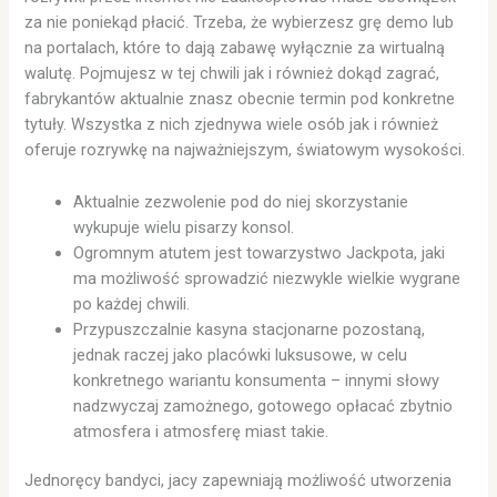
za nie poniekąd płacić. Trzeba, że wybierzesz grę demo lub
na portalach, które to dają zabawę wyłącznie za wirtualną
walutę.
Pojmujesz w tej chwili jak i również dokąd zagrać,
fabrykantów aktualnie znasz obecnie termin pod konkretne
tytuły. Wszystka z nich zjednywa wiele osób jak i również
oferuje rozrywkę na najważniejszym, światowym wysokości.
Aktualnie zezwolenie pod do niej skorzystanie
wykupuje wielu pisarzy konsol.
Ogromnym atutem jest towarzystwo Jackpota, jaki
ma możliwość sprowadzić niezwykle wielkie wygrane
po każdej chwili.
Przypuszczalnie kasyna stacjonarne pozostaną,
jednak raczej jako placówki luksusowe, w celu
konkretnego wariantu konsumenta – innymi słowy
nadzwyczaj zamożnego, gotowego opłacać zbytnio
atmosfera i atmosferę miast takie.
Jednoręcy bandyci, jacy zapewniają możliwość utworzenia