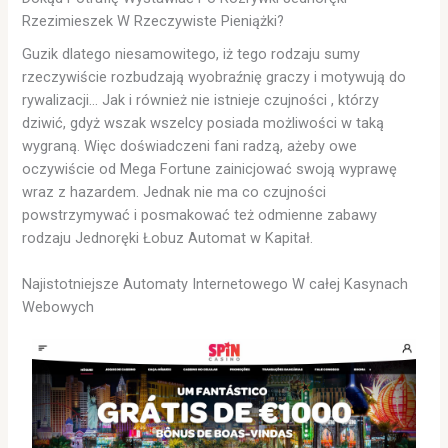
Rzezimieszek W Rzeczywiste Pieniążki?
Guzik dlatego niesamowitego, iż tego rodzaju sumy
rzeczywiście rozbudzają wyobraźnię graczy i motywują do
rywalizacji… Jak i również nie istnieje czujności , którzy
dziwić, gdyż wszak wszelcy posiada możliwości w taką
wygraną. Więc doświadczeni fani radzą, ażeby owe
oczywiście od Mega Fortune zainicjować swoją wyprawę
wraz z hazardem. Jednak nie ma co czujności
powstrzymywać i posmakować też odmienne zabawy
rodzaju Jednoręki Łobuz Automat w Kapitał.
Najistotniejsze Automaty Internetowego W całej Kasynach
Webowych