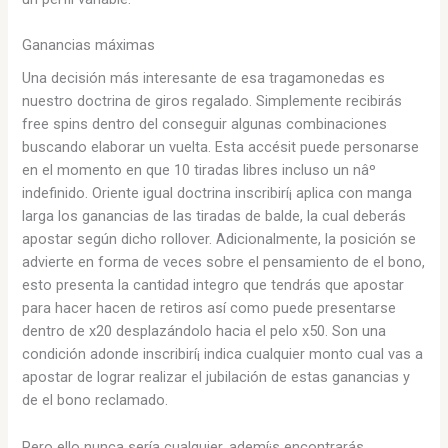
Ganancias máximas
Una decisión más interesante de esa tragamonedas es
nuestro doctrina de giros regalado. Simplemente recibirás
free spins dentro del conseguir algunas combinaciones
buscando elaborar un vuelta. Esta accésit puede personarse
en el momento en que 10 tiradas libres incluso un nâº
indefinido. Oriente igual doctrina inscribirí¡ aplica con manga
larga los ganancias de las tiradas de balde, la cual deberás
apostar según dicho rollover. Adicionalmente, la posición se
advierte en forma de veces sobre el pensamiento de el bono,
esto presenta la cantidad integro que tendrás que apostar
para hacer hacen de retiros así­ como puede presentarse
dentro de x20 desplazándolo hacia el pelo x50. Son una
condición adonde inscribirí¡ indica cualquier monto cual vas a
apostar de lograr realizar el jubilación de estas ganancias y
de el bono reclamado.
Pero ello nunca serí­a cualquier, ademí¡s encontrarás