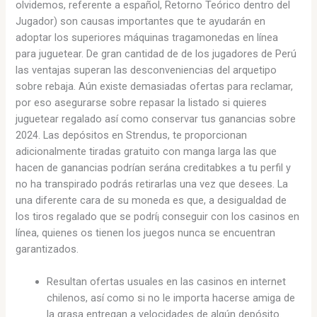
olvidemos, referente a español, Retorno Teórico dentro del
Jugador) son causas importantes que te ayudarán en
adoptar los superiores máquinas tragamonedas en línea
para juguetear. De gran cantidad de de los jugadores de Perú
las ventajas superan las desconveniencias del arquetipo
sobre rebaja. Aún existe demasiadas ofertas para reclamar,
por eso asegurarse sobre repasar la listado si quieres
juguetear regalado así­ como conservar tus ganancias sobre
2024. Las depósitos en Strendus, te proporcionan
adicionalmente tiradas gratuito con manga larga las que
hacen de ganancias podrían serána creditabkes a tu perfil y
no ha transpirado podrás retirarlas una vez que desees. La
una diferente cara de su moneda es que, a desigualdad de
los tiros regalado que se podrí¡ conseguir con los casinos en
línea, quienes os tienen los juegos nunca se encuentran
garantizados.
Resultan ofertas usuales en las casinos en internet
chilenos, así­ como si no le importa hacerse amiga de
la grasa entregan a velocidades de algún depósito.