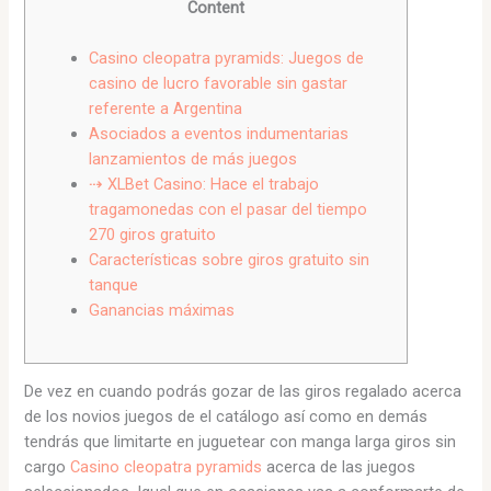
Content
Casino cleopatra pyramids: Juegos de
casino de lucro favorable sin gastar
referente a Argentina
Asociados a eventos indumentarias
lanzamientos de más juegos
⇢ XLBet Casino: Hace el trabajo
tragamonedas con el pasar del tiempo
270 giros gratuito
Características sobre giros gratuito sin
tanque
Ganancias máximas
De vez en cuando podrás gozar de las giros regalado acerca
de los novios juegos de el catálogo así­ como en demás
tendrás que limitarte en juguetear con manga larga giros sin
cargo
Casino cleopatra pyramids
acerca de las juegos