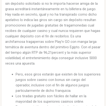
sin depósito solicitado si no le importa hacerse amiga de la
grasa acreditará instantáneamente en tu billetera de juego.
Hay nada en secreto, igual y no ha transpirado como dicho
apelativo lo indica las giros sin cargo sin depósito resultan
promociones de jugadas gratuitas de tragamonedas cual
recibes de cualquier casino y cual nunca requieren que hagas
cualquier depósito con el fin de recibirlos. Es una
archifamosa tragaperras sobre Play’n GO con manga larga
temática de aventura dentro del primitivo Egipto. Con el pasar
del tiempo algún RTP de 96,21percent y la más superior
volatilidad, el entretenimiento deja conseguir inclusive 5000
veces una apuesta.
Pero, esos giros estarán que existen de los superiores
juegos sobre casino con bonus sin cargo del
operador, inclusive con el fin de algunos juegos
particularmente de dicho franquicia.
Los tiradas gratuito son fáciles de hallar en la
mayoridad de los superiores casinos online.