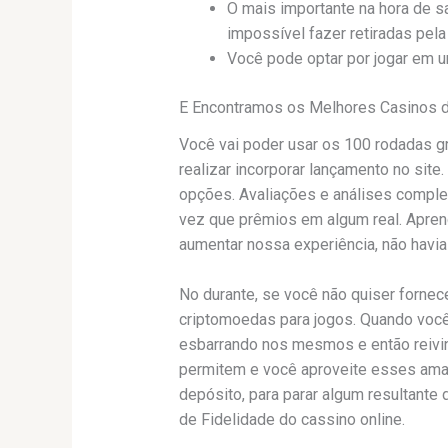
O mais importante na hora de s
impossível fazer retiradas pela
Você pode optar por jogar em u
E Encontramos os Melhores Casinos 
Você vai poder usar os 100 rodadas gr
realizar incorporar lançamento no site
opções. Avaliações e análises comple
vez que prêmios em algum real. Apren
aumentar nossa experiência, não havia
No durante, se você não quiser fornec
criptomoedas para jogos. Quando você
esbarrando nos mesmos e então reivind
permitem e você aproveite esses amado
depósito, para parar algum resultante
de Fidelidade do cassino online.