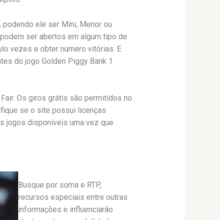
, podendo ele ser Mini, Menor ou
 podem ser abertos em algum tipo de
ulo vezes e obter número vitórias. E
ntes do jogo Golden Piggy Bank 1
ir. Os giros grátis são permitidos no
ique se o site possui licenças
os jogos disponíveis uma vez que
Busque por soma e RTP,
recursos especiais entre outras
informações e influenciarão