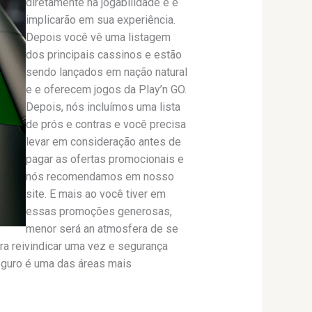
diretamente na jogabilidade e e
implicarão em sua experiência.
Depois você vê uma listagem
dos principais cassinos e estão
sendo lançados em nação natural
e e oferecem jogos da Play’n GO.
Depois, nós incluímos uma lista
de prós e contras e você precisa
levar em consideração antes de
pagar as ofertas promocionais e
nós recomendamos em nosso
site. E mais ao você tiver em
essas promoções generosas,
menor será an atmosfera de se
ara reivindicar uma vez e segurança
eguro é uma das áreas mais