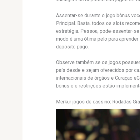
Assentar-se durante o jogo bônus você
Principal. Basta, todos os slots rec
estratégia. Pessoa, pode-assentar-se o
modo é uma ótima pelo para aprender 
depósito pago.
Observe também se os jogos possuem s
país desde e sejam oferecidos por cas
internacionais de órgãos e Curaçao eG
bónus e e restrições estão implement
Merkur jogos de cassino: Rodadas Grá