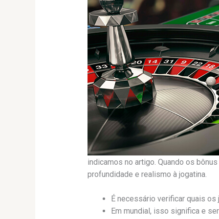
indicamos no artigo. Quando os bônus 
profundidade e realismo à jogatina.
É necessário verificar quais o
Em mundial, isso significa e se