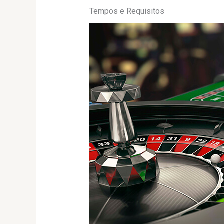
Tempos e Requisitos