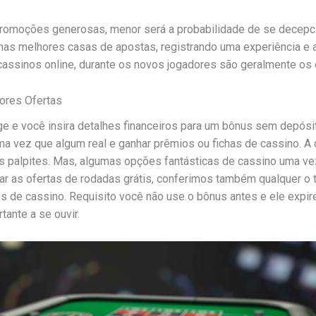
romoções generosas, menor será a probabilidade de se decepcio
as melhores casas de apostas, registrando uma experiência e a
assinos online, durante os novos jogadores são geralmente os 
hores Ofertas
ge e você insira detalhes financeiros para um bônus sem depósi
uma vez que algum real e ganhar prêmios ou fichas de cassino. A
s palpites. Mas, algumas opções fantásticas de cassino uma ve
ar as ofertas de rodadas grátis, conferimos também qualquer o 
s de cassino. Requisito você não use o bônus antes e ele expire
tante a se ouvir.