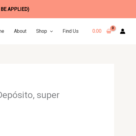
 BE APPLIED)
me
About
Shop
Find Us
0.00
epósito, super