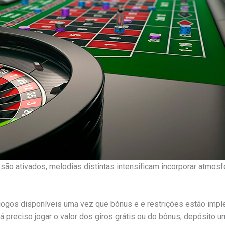
são ativados, melodias distintas intensificam incorporar atmosf
s jogos disponíveis uma vez que bónus e e restrições estão imp
rá preciso jogar o valor dos giros grátis ou do bônus, depósito 