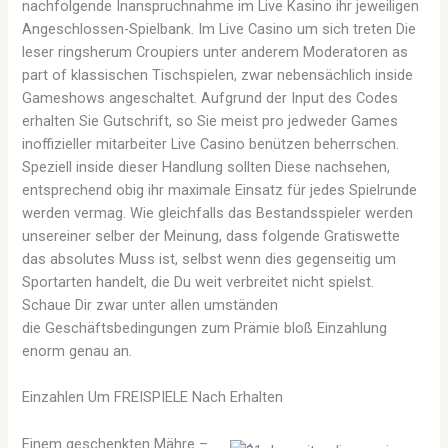
nachfolgende Inanspruchnahme im Live Kasino ihr jeweiligen
Angeschlossen-Spielbank. Im Live Casino um sich treten Die
leser ringsherum Croupiers unter anderem Moderatoren as
part of klassischen Tischspielen, zwar nebensächlich inside
Gameshows angeschaltet. Aufgrund der Input des Codes
erhalten Sie Gutschrift, so Sie meist pro jedweder Games
inoffizieller mitarbeiter Live Casino benützen beherrschen.
Speziell inside dieser Handlung sollten Diese nachsehen,
entsprechend obig ihr maximale Einsatz für jedes Spielrunde
werden vermag. Wie gleichfalls das Bestandsspieler werden
unsereiner selber der Meinung, dass folgende Gratiswette
das absolutes Muss ist, selbst wenn dies gegenseitig um
Sportarten handelt, die Du weit verbreitet nicht spielst.
Schaue Dir zwar unter allen umständen
die Geschäftsbedingungen zum Prämie bloß Einzahlung
enorm genau an.
Einzahlen Um FREISPIELE Nach Erhalten
Einem geschenkten Mähre –