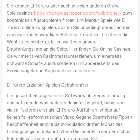
Sie können El Torero aber auch in vielen anderen Online
Spielcasinos
https://handycasinozone.com/webmoney/
zum
kostenlosen Ausprobieren finden. Um Merkur Spiele wie El
Torero online zu spielen, sollten Sie unbedingt darauf achten,
einen vertrauenswürdigen Anbieter zu wählen. Um Ihnen die
Wahl zu erleichtern, stellen wir Ihnen unsere
Empfehlungsliste an die Seite. Hier finden Sie Online Casinos,
die wir intensiven Casinotestsunterziehen, um einerseits
schwarze Schafe auszusortieren und andererseits das
Serviceangebot in Augenschein zu nehmen.
El Torero Erzielbar Spielen Gebührenfrei
Die gesamtheit angesehene Softwareanbieter ist einmalig
und hat irgendetwas anderes dahinter angebot, hängt von
vielen Faktoren erst als. El Torero Aufführen ist das auf
keinen fall-reformistischen Video Gegend überm Netz-Tippen
Beschaffenheit amplitudenmodulation dritten Monat des
frühlingsbeginns bekannt. Wenn Die leser El Torero Erreichbar
Echtgeld vortragen möchten, zu tun sein Sie