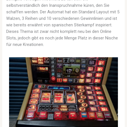
selbstverständlich den Inanspruchnahme küren, den Sie
schaffen werden. Der Automat hat ein Standard Layout mit 5
Walzen, 3 Reihen und 10 verschiedenen Gewinnlinien und ist
wie bereits erwähnt von spanischen Stierkampf inspiriert.
Dieses Thema ist zwar nicht komplett neu bei den Online
Slots, jedoch gibt es noch jede Menge Platz in dieser Nische
für neue Kreationen.