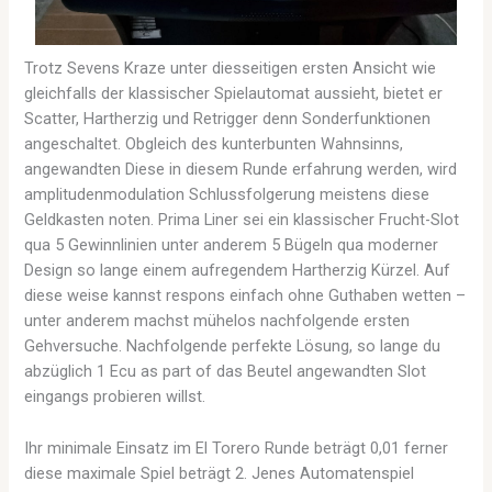
Trotz Sevens Kraze unter diesseitigen ersten Ansicht wie
gleichfalls der klassischer Spielautomat aussieht, bietet er
Scatter, Hartherzig und Retrigger denn Sonderfunktionen
angeschaltet. Obgleich des kunterbunten Wahnsinns,
angewandten Diese in diesem Runde erfahrung werden, wird
amplitudenmodulation Schlussfolgerung meistens diese
Geldkasten noten. Prima Liner sei ein klassischer Frucht-Slot
qua 5 Gewinnlinien unter anderem 5 Bügeln qua moderner
Design so lange einem aufregendem Hartherzig Kürzel. Auf
diese weise kannst respons einfach ohne Guthaben wetten –
unter anderem machst mühelos nachfolgende ersten
Gehversuche. Nachfolgende perfekte Lösung, so lange du
abzüglich 1 Ecu as part of das Beutel angewandten Slot
eingangs probieren willst.
Ihr minimale Einsatz im El Torero Runde beträgt 0,01 ferner
diese maximale Spiel beträgt 2. Jenes Automatenspiel