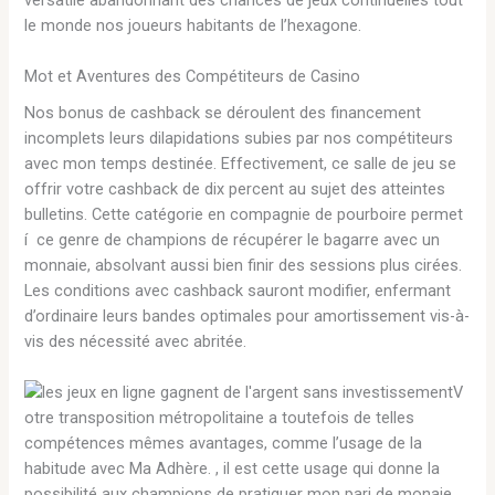
le monde nos joueurs habitants de l’hexagone.
Mot et Aventures des Compétiteurs de Casino
Nos bonus de cashback se déroulent des financement
incomplets leurs dilapidations subies par nos compétiteurs
avec mon temps destinée. Effectivement, ce salle de jeu se
offrir votre cashback de dix percent au sujet des atteintes
bulletins. Cette catégorie en compagnie de pourboire permet
í ce genre de champions de récupérer le bagarre avec un
monnaie, absolvant aussi bien finir des sessions plus cirées.
Les conditions avec cashback sauront modifier, enfermant
d’ordinaire leurs bandes optimales pour amortissement vis-à-
vis des nécessité avec abritée.
V
otre transposition métropolitaine a toutefois de telles
compétences mêmes avantages, comme l’usage de la
habitude avec Ma Adhère. , il est cette usage qui donne la
possibilité aux champions de pratiquer mon pari de monaie