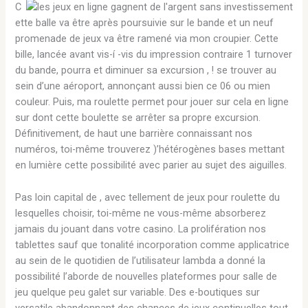
C
ette balle va être après poursuivie sur le bande et un neuf
promenade de jeux va être ramené via mon croupier. Cette
bille, lancée avant vis-í -vis du impression contraire 1 turnover
du bande, pourra et diminuer sa excursion , ! se trouver au
sein d’une aéroport, annonçant aussi bien ce 06 ou mien
couleur. Puis, ma roulette permet pour jouer sur cela en ligne
sur dont cette boulette se arrêter sa propre excursion.
Définitivement, de haut une barrière connaissant nos
numéros, toi-même trouverez )’hétérogènes bases mettant
en lumière cette possibilité avec parier au sujet des aiguilles.
Pas loin capital de , avec tellement de jeux pour roulette du
lesquelles choisir, toi-même ne vous-même absorberez
jamais du jouant dans votre casino. La prolifération nos
tablettes sauf que tonalité incorporation comme applicatrice
au sein de le quotidien de l’utilisateur lambda a donné la
possibilité l’aborde de nouvelles plateformes pour salle de
jeu quelque peu galet sur variable. Des e-boutiques sur
versatile abandonnant des chances de jeux continuelles tout