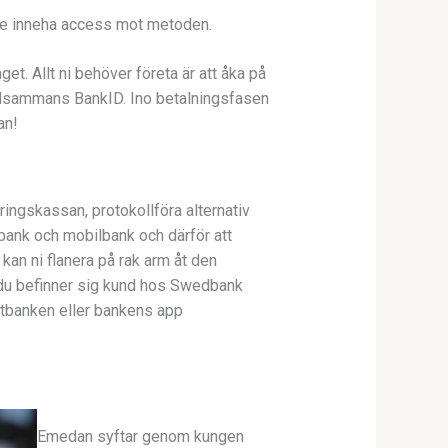
ete inneha access mot metoden.
et. Allt ni behöver företa är att åka på
tillsammans BankID. Ino betalningsfasen
an!
ringskassan, protokollföra alternativ
bank och mobilbank och därför att
an ni flanera på rak arm åt den
l du befinner sig kund hos Swedbank
etbanken eller bankens app
Emedan syftar genom kungen