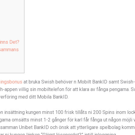
Finns Det?
llsammans
tningsbonus
at bruka Swish behöver n Mobilt BankID samt Swish
appen villig sin mobiltelefon för att klara av fånga pengarna.
Sw
verföring med ditt Mobila BankID.
 insättning kungen minst 100 frisk tillåts ni 200 Spins inom lo
arna omsätts minst 1-2 gånger för karl får fånga ut någon möjli
illsamman Unibet BankID och önsk att ytterligare spelbolag kommer
kar ni kungen länken “Glömt lösenordet?” intill inloggning.