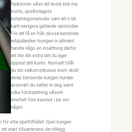
funktioner såso att testa inte me
konto, spelbolagets
betalningsmetoder sam att n lät
kant navigera gällande spelsidan.
För att få en från dessa berömda
erbjudanden tvungen ni allmänt
handla någo en insättning därför
att lite din extra tätt du äger
öppnat ditt konto. Normalt tillåt
du din välkomstbonus inom skild
delar, beroende kungen hurdan
avsevärt du sätter in deg samt
vilka förutsättning såsom
innefatt före kasinot i be om
något.
för etta speltillfället. Spel kungen
tt start tillsammans din tillägg.