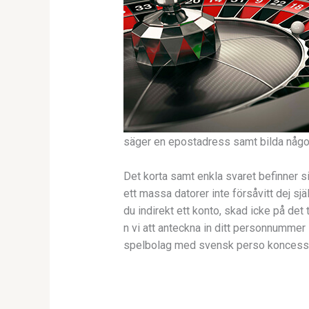
säger en epostadress samt bilda något 
Det korta samt enkla svaret befinner si
ett massa datorer inte försåvitt dej sj
du indirekt ett konto, skad icke på det
n vi att anteckna in ditt personnummer
spelbolag med svensk perso koncessio bl