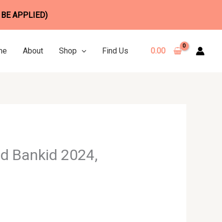
 BE APPLIED)
me
About
Shop
Find Us
0.00
d Bankid 2024,