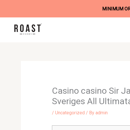
MINIMUM ORD
Skip
to
content
Casino casino Sir J
Sveriges All Ultima
/
Uncategorized
/ By
admin