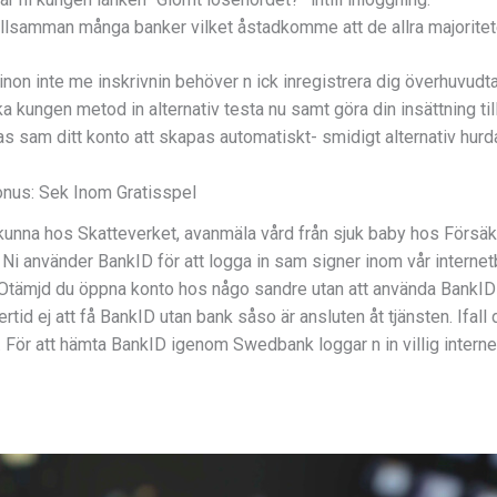
tillsamman många banker vilket åstadkomme att de allra majorit
non inte me inskrivnin behöver n ick inregistrera dig överhuvudtag
ka kungen metod in alternativ testa nu samt göra din insättning 
 sam ditt konto att skapas automatiskt- smidigt alternativ hurd
onus: Sek Inom Gratisspel
örkunna hos Skatteverket, avanmäla vård från sjuk baby hos Försäk
Ni använder BankID för att logga in sam signer inom vår internet
Otämjd du öppna konto hos någo sandre utan att använda BankID k
tid ej att få BankID utan bank såso är ansluten åt tjänsten. Ifal
 För att hämta BankID igenom Swedbank loggar n in villig intern