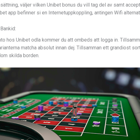
n insättning, väljer vilken Unibet bonus du vill tag del av samt acc
bet app befinner si en Internetuppkoppling, antingen Wifi alternat
 Bankid:
to hos Unibet odla kommer du att ombeds att logga in. Tillsamman 
rianterna matcha absolut innan dej. Tillsamman ett grandiost sort
 dom skilda borden.