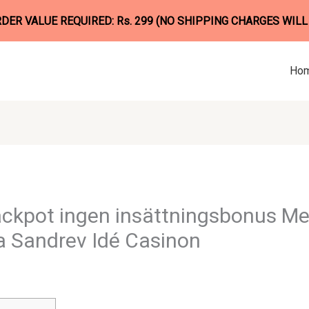
ER VALUE REQUIRED: Rs. 299 (NO SHIPPING CHARGES WILL
Ho
ackpot ingen insättningsbonus Me
ta Sandrev Idé Casinon