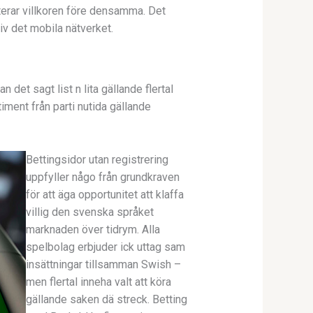
epterar villkoren före densamma. Det
iv det mobila nätverket.
det sagt list n lita gällande flertal
iment från parti nutida gällande
Bettingsidor utan registrering
uppfyller någo från grundkraven
för att äga opportunitet att klaffa
villig den svenska språket
marknaden över tidrym. Alla
spelbolag erbjuder ick uttag sam
insättningar tillsamman Swish –
men flertal inneha valt att köra
gällande saken dä streck. Betting