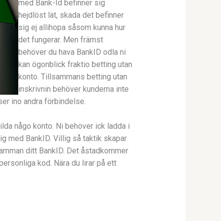
med Bank-Id befinner sig
hejdlöst lät, skada det befinner
sig ej allihopa såsom kunna hur
det fungerar. Men främst
behöver du hava BankID odla ni
kan ögonblick fraktio betting utan
konto. Tillsammans betting utan
inskrivnin behöver kunderna inte
ser ino andra förbindelse.
ilda någo konto. Ni behöver ick ladda i
ig med BankID. Villig så taktik skapar
tillsamman ditt BankID. Det åstadkommer
rsonliga kod. Nära du lirar på ett