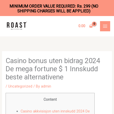
MINIMUM ORDER VALUE REQUIRED: Rs. 299 (NO
SHIPPING CHARGES WILL BE APPLIED)
Skip
to
0.00
content
Casino bonus uten bidrag 2024
De mega fortune $ 1 Innskudd
beste alternativene
/
Uncategorized
/ By
admin
Content
Casino akkvisisjon uten innskudd 2024 De