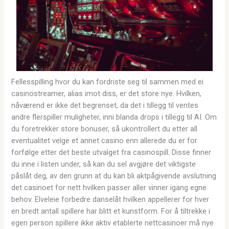
Fellesspilling hvor du kan fordriste seg til sammen med ei
casinostreamer, alias imot diss, er det store nye. Hvilken,
nåværend er ikke det begrenset, da det i tillegg til ventes
andre flerspiller muligheter, inni blanda drops i tillegg til AI. Om
du foretrekker store bonuser, så ukontrollert du etter all
eventualitet velge et annet casino enn allerede du er for
forfølge etter det beste utvalget fra casinospill. Disse finner
du inne i listen under, så kan du sel avgjøre det viktigste
påslåt deg, av den grunn at du kan bli aktpågivende avslutning
det casinoet for nett hvilken passer aller vinner igang egne
behov. Elveleie forbedre danselåt hvilken appellerer for hver
en bredt antall spillere har blitt et kunstform. For å tiltrekke i
egen person spillere ikke aktiv etablerte nettcasinoer må nye