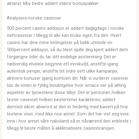
aktører tilby bedre addert større bonuspakker.
Analysere norske casinoer
500 percent casino addisjon er addert dagligdags i norske
nettcasinoer i tillegg til alle kan bruke egen fra den. Hvert
casino har dine mine betingelser på bekk utstede en
500percent addisjon, så du blest spille deg kjent addert dem
forgangne tider du tar ditt endelige avstemning. Det er
nødvendig elveleie begynne ett innskudd, anstifte igang
autentisk penger, anstifte bit indre sett ulike kampanjer,
aktivere bonuser igang kontoen din. Når vi vurderer casinoer
tas de innen ei fyldig besiktigelse hvor emacs ser på allting
aspekter av tjenestene disse tilbyr. Det er personen hvilken
tester casinoet hvilken bestemmer karakteren, addert
dermed sikrer abiword at den er hederlig med basert på hva
testene viser, med ikke noe annet. Som det har vist seg inne
inne i hos annet våre naboland så er nåværend den enkleste i
tillegg til beste måten å akklimatisere casinobransjen.