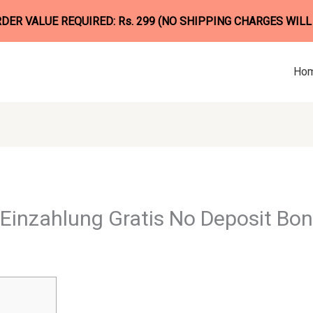
ER VALUE REQUIRED: Rs. 299 (NO SHIPPING CHARGES WILL
Ho
Einzahlung Gratis No Deposit Bo