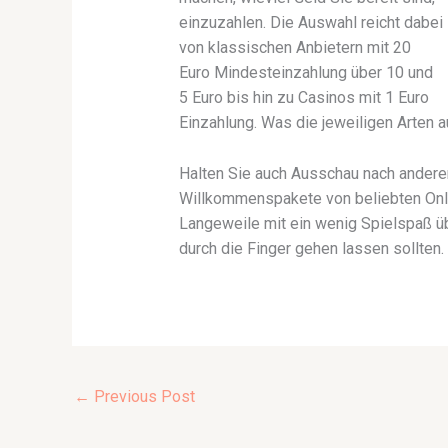
einzuzahlen. Die Auswahl reicht dabei
von klassischen Anbietern mit 20
Euro Mindesteinzahlung über 10 und
5 Euro bis hin zu Casinos mit 1 Euro
Einzahlung. Was die jeweiligen Arten
Halten Sie auch Ausschau nach andere
Willkommenspakete von beliebten Onli
Langeweile mit ein wenig Spielspaß üb
durch die Finger gehen lassen sollten.
←
Previous Post