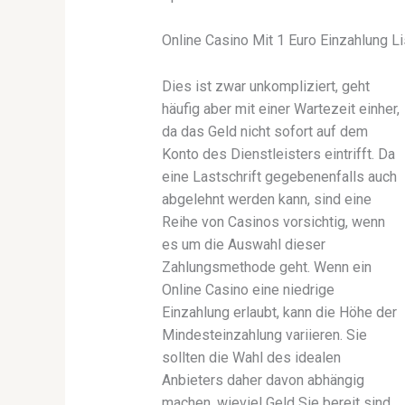
Online Casino Mit 1 Euro Einzahlung Li
Dies ist zwar unkompliziert, geht
häufig aber mit einer Wartezeit einher,
da das Geld nicht sofort auf dem
Konto des Dienstleisters eintrifft. Da
eine Lastschrift gegebenenfalls auch
abgelehnt werden kann, sind eine
Reihe von Casinos vorsichtig, wenn
es um die Auswahl dieser
Zahlungsmethode geht. Wenn ein
Online Casino eine niedrige
Einzahlung erlaubt, kann die Höhe der
Mindesteinzahlung variieren. Sie
sollten die Wahl des idealen
Anbieters daher davon abhängig
machen, wieviel Geld Sie bereit sind,