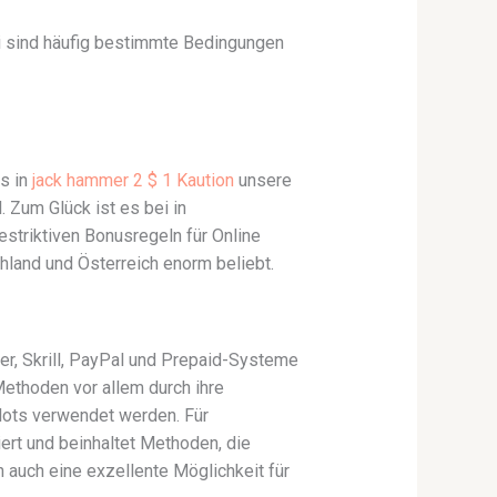
i sind häufig bestimmte Bedingungen
s in
jack hammer 2 $ 1 Kaution
unsere
. Zum Glück ist es bei in
striktiven Bonusregeln für Online
land und Österreich enorm beliebt.
er, Skrill, PayPal und Prepaid-Systeme
ethoden vor allem durch ihre
Slots verwendet werden. Für
iert und beinhaltet Methoden, die
rn auch eine exzellente Möglichkeit für