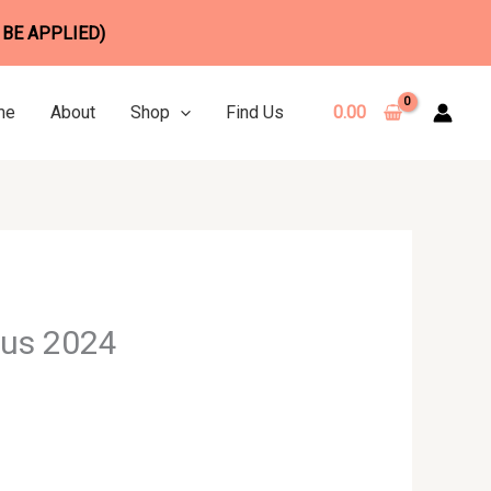
 BE APPLIED)
me
About
Shop
Find Us
0.00
nus 2024