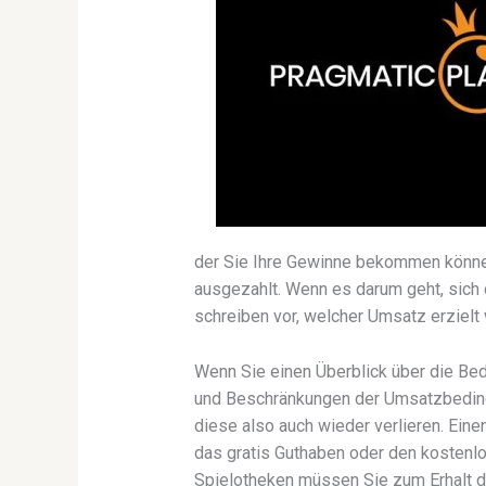
der Sie Ihre Gewinne bekommen können
ausgezahlt. Wenn es darum geht, sich
schreiben vor, welcher Umsatz erziel
Wenn Sie einen Überblick über die Bed
und Beschränkungen der Umsatzbedingun
diese also auch wieder verlieren. Ein
das gratis Guthaben oder den kostenlos
Spielotheken müssen Sie zum Erhalt d