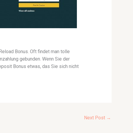
load Bonus. Oft findet man tolle
inzahlung gebunden. Wenn Sie der
posit Bonus etwas, das Sie sich nicht
Next Post
→