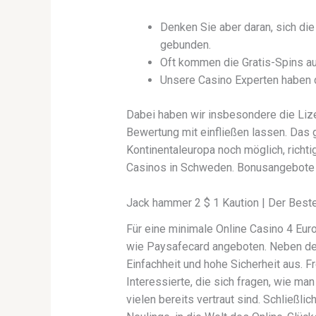
Denken Sie aber daran, sich d
gebunden.
Oft kommen die Gratis-Spins au
Unsere Casino Experten haben d
Dabei haben wir insbesondere die Li
Bewertung mit einfließen lassen. Das gi
Kontinentaleuropa noch möglich, richt
Casinos in Schweden. Bonusangebote i
Jack hammer 2 $ 1 Kaution | Der Best
Für eine minimale Online Casino 4 Eur
wie Paysafecard angeboten. Neben der
Einfachheit und hohe Sicherheit aus. F
Interessierte, die sich fragen, wie ma
vielen bereits vertraut sind. Schließli