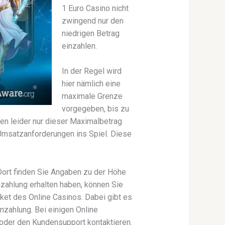
1 Euro Casino nicht
zwingend nur den
niedrigen Betrag
einzahlen.
In der Regel wird
hier nämlich eine
maximale Grenze
vorgegeben, bis zu
en leider nur dieser Maximalbetrag
Umsatzanforderungen ins Spiel. Diese
Dort finden Sie Angaben zu der Höhe
zahlung erhalten haben, können Sie
ket des Online Casinos. Dabei gibt es
nzahlung. Bei einigen Online
oder den Kundensupport kontaktieren.