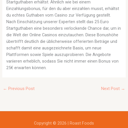
Startguthaben erhältst. Ähnlich wie bei einem
Einzahlungsbonus, für den du aber einzahlen musst, erhältst
du echtes Guthaben vom Casino zur Verfügung gestellt.
Nach Einschätzung unserer Experten stellt das 25 Euro
Startguthaben eine besonders verlockende Chance dar, um in
die Welt der Online Casinos einzutauchen. Diese Bonushöhe
übertrifft deutlich die üblicherweise offerierten Beträge und
schafft damit eine ausgezeichnete Basis, um neue
Plattformen sowie Spiele auszuprobieren. Die Angebote
variieren erheblich, sodass Sie nicht immer einen Bonus von
25€ erwarten können.
←
Previous Post
Next Post
→
Copyright © 2026 | Roast Foods