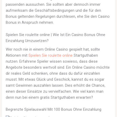
passenden aussuchen. Sie sollten aber dennoch immer
aufmerksam die Geschäftsbedingungen und die für den
Bonus geltenden Regelungen durchlesen, ehe Sie den Casino
Bonus in Anspruch nehmen.
Spielen Sie roulette online | Wie Ist Ein Casino Bonus Ohne
Einzahlung Umzusetzen?
Wer noch nie in einem Online Casino gespielt hat, sollte
Aktionen mit
Spielen Sie roulette online
Startguthaben
nutzen. Erfahrene Spieler wissen sowieso, dass diese
Angebote besonders wertvoll sind. Ein Online Casino möchte
dir reales Geld schenken, ohne dass du dafür einzahlen
musst. Mit etwas Glück und Geschick, kannst du es sogar
samt Gewinnen auszahlen lassen. Dies erhöht die Chance,
einen dieser Einsätze zu vervielfachen. Wie viel kann man
denn nun bei einem gratis Startguthaben erwarten?
Begrenzte Spielauswahl Mit 100 Bonus Ohne Einzahlung