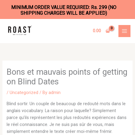
MINIMUM ORDER VALUE REQUIRED: Rs. 299 (NO
SHIPPING CHARGES WILL BE APPLIED)
Skip
to
0.00
content
Bons et mauvais points of getting
on Blind Dates
/
Uncategorized
/ By
admin
Blind sortir. Un couple de beaucoup de redouté mots dans le
anglais vocabulary. La raison pour laquelle? Simplement
parce qu’ils représentent les plus redoutés expériences dans
le réel connaissance. Je ne suis pas sûr de vous, mais
simplement entendre le texte créer moi-même frémir.