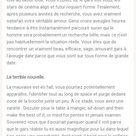
love au début look. Vous trouvez lui, le gars voit vous, les
stars de cinéma align et futur requiert forme. Finalement,
après plusieurs années de recherche, vous avez vraiment
satisfait votre véritable amour. Gens croire aveugles heures
tendance à être instantanément parcourir sucer qui le
homme sera probablement un recherche bête, mais ce n’est
pas habituellement la situation réelle. Vous êtes que de
rencontrer un vraiment beau, efficace, sage, amusant gars à
l’aveugle date parce que vous sont sur tous forme de grande
date.
La terrible nouvelle.
La mauvaise est en fait, vous pourriez potentiellement
apparaître, l’identifier tout au long de space et purge dedans
zone de la bouche juste un peu. À ce stade, vous avez une
variété . Discuter pour le table à manger, sit-down and then
make the best of it, or mind for pentes et jamais examen.
Souvenez-vous que il pourrait paniquer quand il voit parce
que le gars réalise tu es aussi magnifique pour lui dans lequel
il ne assis une opportunité, dont point, il head pour le collines.