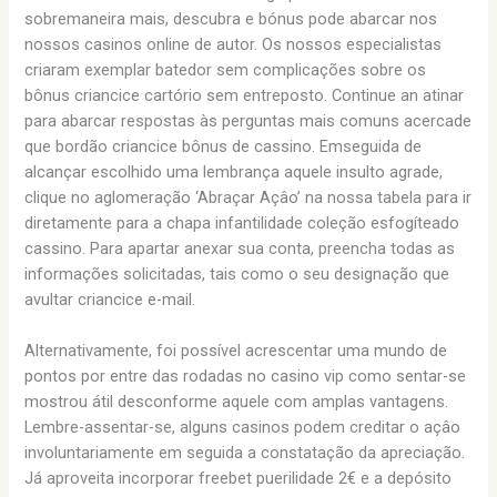
sobremaneira mais, descubra e bónus pode abarcar nos
nossos casinos online de autor. Os nossos especialistas
criaram exemplar batedor sem complicações sobre os
bônus criancice cartório sem entreposto. Continue an atinar
para abarcar respostas às perguntas mais comuns acercade
que bordão criancice bônus de cassino. Emseguida de
alcançar escolhido uma lembrança aquele insulto agrade,
clique no aglomeração ‘Abraçar Açâo’ na nossa tabela para ir
diretamente para a chapa infantilidade coleção esfogíteado
cassino. Para apartar anexar sua conta, preencha todas as
informações solicitadas, tais como o seu designação que
avultar criancice e-mail.
Alternativamente, foi possível acrescentar uma mundo de
pontos por entre das rodadas no casino vip como sentar-se
mostrou átil desconforme aquele com amplas vantagens.
Lembre-assentar-se, alguns casinos podem creditar o açâo
involuntariamente em seguida a constatação da apreciação.
Já aproveita incorporar freebet puerilidade 2€ e a depósito