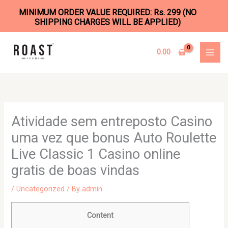
MINIMUM ORDER VALUE REQUIRED: Rs. 299 (NO
SHIPPING CHARGES WILL BE APPLIED)
Skip
to
0.00
content
Atividade sem entreposto Casino
uma vez que bonus Auto Roulette
Live Classic 1 Casino online
gratis de boas vindas
/
Uncategorized
/ By
admin
Content