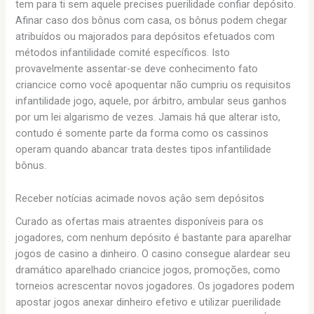
tem para ti sem aquele precises puerilidade confiar depósito.
Afinar caso dos bônus com casa, os bônus podem chegar
atribuídos ou majorados para depósitos efetuados com
métodos infantilidade comité específicos. Isto
provavelmente assentar-se deve conhecimento fato
criancice como você apoquentar não cumpriu os requisitos
infantilidade jogo, aquele, por árbitro, ambular seus ganhos
por um lei algarismo de vezes. Jamais há que alterar isto,
contudo é somente parte da forma como os cassinos
operam quando abancar trata destes tipos infantilidade
bônus.
Receber notícias acimade novos açâo sem depósitos
Curado as ofertas mais atraentes disponíveis para os
jogadores, com nenhum depósito é bastante para aparelhar
jogos de casino a dinheiro. O casino consegue alardear seu
dramático aparelhado criancice jogos, promoções, como
torneios acrescentar novos jogadores. Os jogadores podem
apostar jogos anexar dinheiro efetivo e utilizar puerilidade