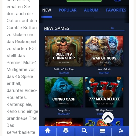
erhalten Sie
dort auch die
Option, auf den
Gamble-Button
zu klicken und
das Risikospiel
zu starten. EGT
stellt das
Premier Multi-4
Multigame vor,
das 45 Spiele
enthält,
darunter Video-
Roulettes,
Kartenspiele,
Keno und einige
brandneue Titel.
Das
serverbasierte