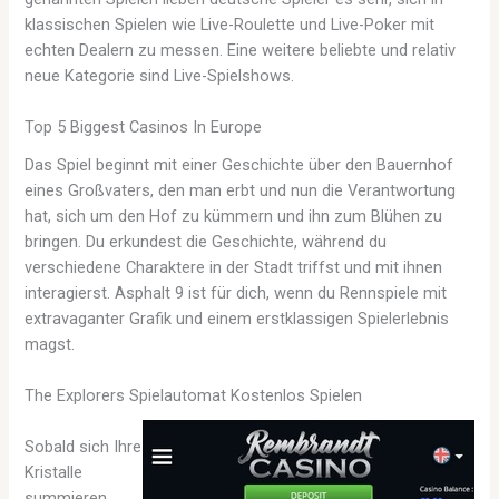
klassischen Spielen wie Live-Roulette und Live-Poker mit
echten Dealern zu messen. Eine weitere beliebte und relativ
neue Kategorie sind Live-Spielshows.
Top 5 Biggest Casinos In Europe
Das Spiel beginnt mit einer Geschichte über den Bauernhof
eines Großvaters, den man erbt und nun die Verantwortung
hat, sich um den Hof zu kümmern und ihn zum Blühen zu
bringen. Du erkundest die Geschichte, während du
verschiedene Charaktere in der Stadt triffst und mit ihnen
interagierst. Asphalt 9 ist für dich, wenn du Rennspiele mit
extravaganter Grafik und einem erstklassigen Spielerlebnis
magst.
The Explorers Spielautomat Kostenlos Spielen
Sobald sich Ihre
Kristalle
summieren,