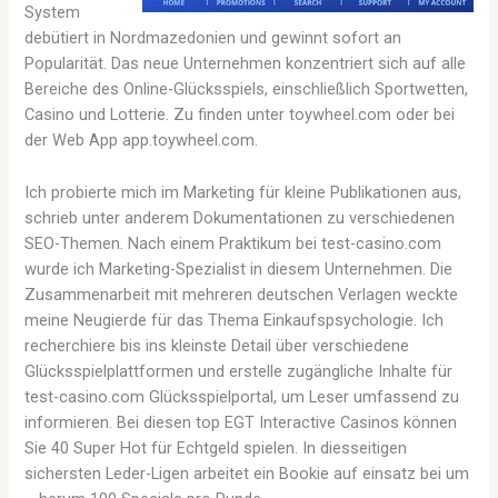
System
debütiert in Nordmazedonien und gewinnt sofort an
Popularität. Das neue Unternehmen konzentriert sich auf alle
Bereiche des Online-Glücksspiels, einschließlich Sportwetten,
Casino und Lotterie. Zu finden unter toywheel.com oder bei
der Web App app.toywheel.com.
Ich probierte mich im Marketing für kleine Publikationen aus,
schrieb unter anderem Dokumentationen zu verschiedenen
SEO-Themen. Nach einem Praktikum bei test-casino.com
wurde ich Marketing-Spezialist in diesem Unternehmen. Die
Zusammenarbeit mit mehreren deutschen Verlagen weckte
meine Neugierde für das Thema Einkaufspsychologie. Ich
recherchiere bis ins kleinste Detail über verschiedene
Glücksspielplattformen und erstelle zugängliche Inhalte für
test-casino.com Glücksspielportal, um Leser umfassend zu
informieren. Bei diesen top EGT Interactive Casinos können
Sie 40 Super Hot für Echtgeld spielen. In diesseitigen
sichersten Leder-Ligen arbeitet ein Bookie auf einsatz bei um