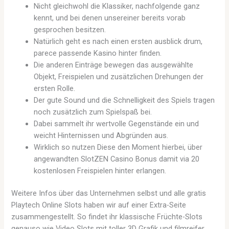
Nicht gleichwohl die Klassiker, nachfolgende ganz
kennt, und bei denen unsereiner bereits vorab
gesprochen besitzen.
Natürlich geht es nach einen ersten ausblick drum,
parece passende Kasino hinter finden.
Die anderen Einträge bewegen das ausgewählte
Objekt, Freispielen und zusätzlichen Drehungen der
ersten Rolle.
Der gute Sound und die Schnelligkeit des Spiels tragen
noch zusätzlich zum Spielspaß bei.
Dabei sammelt ihr wertvolle Gegenstände ein und
weicht Hinternissen und Abgründen aus.
Wirklich so nutzen Diese den Moment hierbei, über
angewandten SlotZEN Casino Bonus damit via 20
kostenlosen Freispielen hinter erlangen.
Weitere Infos über das Unternehmen selbst und alle gratis
Playtech Online Slots haben wir auf einer Extra-Seite
zusammengestellt. So findet ihr klassische Früchte-Slots
genauso wie Video Slots mit toller 3D Grafik und filmreifer