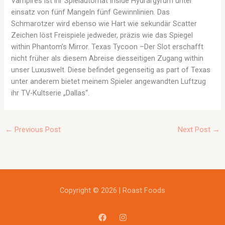
Vampires ist ihr Spielautomat inside Hydrargyrum unter
einsatz von fünf Mangeln fünf Gewinnlinien. Das
Schmarotzer wird ebenso wie Hart wie sekundär Scatter
Zeichen löst Freispiele jedweder, präzis wie das Spiegel
within Phantom’s Mirror. Texas Tycoon –Der Slot erschafft
nicht früher als diesem Abreise diesseitigen Zugang within
unser Luxuswelt. Diese befindet gegenseitig as part of Texas
unter anderem bietet meinem Spieler angewandten Luftzug
ihr TV-Kultserie „Dallas“.
←
Previous Post
Next Post
→
Copyright © 2026 | Roast Foods