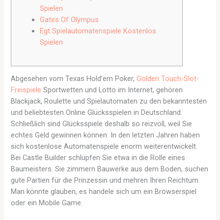
Spielen
Gates Of Olympus
Egt Spielautomatenspiele Kostenlos
Spielen
Abgesehen vom Texas Hold’em Poker,
Golden Touch-Slot-
Freispiele
Sportwetten und Lotto im Internet, gehören
Blackjack, Roulette und Spielautomaten zu den bekanntesten
und beliebtesten Online Glücksspielen in Deutschland.
Schließlich sind Glücksspiele deshalb so reizvoll, weil Sie
echtes Geld gewinnen können. In den letzten Jahren haben
sich kostenlose Automatenspiele enorm weiterentwickelt.
Bei Castle Builder schlüpfen Sie etwa in die Rolle eines
Baumeisters. Sie zimmern Bauwerke aus dem Boden, suchen
gute Partien für die Prinzessin und mehren Ihren Reichtum.
Man könnte glauben, es handele sich um ein Browserspiel
oder ein Mobile Game.