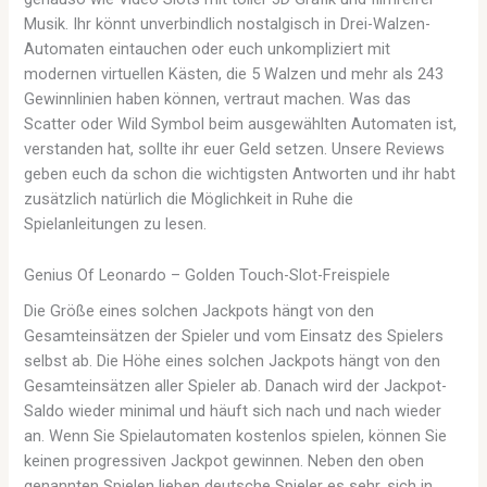
Musik. Ihr könnt unverbindlich nostalgisch in Drei-Walzen-
Automaten eintauchen oder euch unkompliziert mit
modernen virtuellen Kästen, die 5 Walzen und mehr als 243
Gewinnlinien haben können, vertraut machen. Was das
Scatter oder Wild Symbol beim ausgewählten Automaten ist,
verstanden hat, sollte ihr euer Geld setzen. Unsere Reviews
geben euch da schon die wichtigsten Antworten und ihr habt
zusätzlich natürlich die Möglichkeit in Ruhe die
Spielanleitungen zu lesen.
Genius Of Leonardo – Golden Touch-Slot-Freispiele
Die Größe eines solchen Jackpots hängt von den
Gesamteinsätzen der Spieler und vom Einsatz des Spielers
selbst ab. Die Höhe eines solchen Jackpots hängt von den
Gesamteinsätzen aller Spieler ab. Danach wird der Jackpot-
Saldo wieder minimal und häuft sich nach und nach wieder
an. Wenn Sie Spielautomaten kostenlos spielen, können Sie
keinen progressiven Jackpot gewinnen. Neben den oben
genannten Spielen lieben deutsche Spieler es sehr, sich in