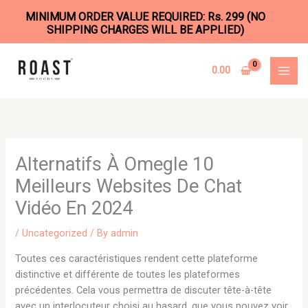
MINIMUM ORDER VALUE REQUIRED: Rs. 299 (NO
SHIPPING CHARGES WILL BE APPLIED)
Skip
to
0.00
content
Alternatifs À Omegle 10
Meilleurs Websites De Chat
Vidéo En 2024
/
Uncategorized
/ By
admin
Toutes ces caractéristiques rendent cette plateforme
distinctive et différente de toutes les plateformes
précédentes. Cela vous permettra de discuter tête-à-tête
avec un interlocuteur choisi au hasard, que vous pouvez voir