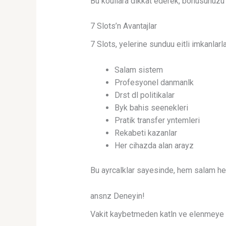
Bu koullara dikkat ederek, bonusunuzu en
7 Slots’n Avantajlar
7 Slots, yelerine sunduu eitli imkanlarl
Salam sistem
Profesyonel danmanlk
Drst dl politikalar
Byk bahis seenekleri
Pratik transfer yntemleri
Rekabeti kazanlar
Her cihazda alan arayz
Bu ayrcalklar sayesinde, hem salam hem
ansnz Deneyin!
Vakit kaybetmeden katln ve elenmeye me