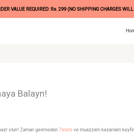
ER VALUE REQUIRED: Rs. 299 (NO SHIPPING CHARGES WILL
Ho
maya Balayn!
e hazr olun! Zaman geirmeden
7slots
ve muazzam kazanlarn keyfin