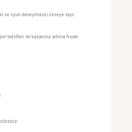
sein ve oyun deneyiminizi zirveye tayn.
zel teklifleri ile kazancnz artrma frsatn
!
lirsiniz: