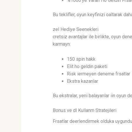
%1000’ye Varan Ho Geldin Frsat
Bu teklifler, oyun keyfinizi oaltarak da
zel Hediye Seenekleri
cretsiz avantajlar ile birlikte, oyun den
karmayn:
150 spin hakk
Elit ho geldin paketi
Risk iermeyen deneme frsatlar
Ekstra kazanlar
Bu ekstralar, yeni balayanlar iin oyun d
Bonus ve dl Kullanm Stratejileri
Frsatlar deerlendirmek olduka uygundu