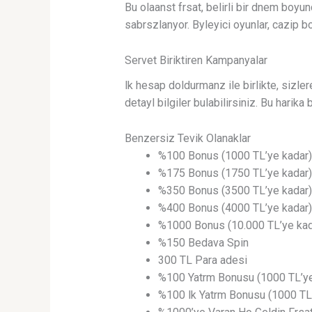
Bu olaanst frsat, belirli bir dnem boyun
sabrszlanyor. Byleyici oyunlar, cazip b
Servet Biriktiren Kampanyalar
lk hesap doldurmanz ile birlikte, sizle
detayl bilgiler bulabilirsiniz. Bu harika
Benzersiz Tevik Olanaklar
%100 Bonus (1000 TL’ye kadar)
%175 Bonus (1750 TL’ye kadar)
%350 Bonus (3500 TL’ye kadar)
%400 Bonus (4000 TL’ye kadar)
%1000 Bonus (10.000 TL’ye kad
%150 Bedava Spin
300 TL Para adesi
%100 Yatrm Bonusu (1000 TL’ye
%100 lk Yatrm Bonusu (1000 TL