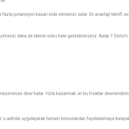
lar
ha fazla potansiyel kazan elde etmenizi salar. En avantajl teklifi 
eyiminizi daha da tatmin edici hale getirebilirsiniz. Aada 7 Slots’n 
eneyiminize deer katar. Hzla kazanmak iin bu frsatlar deerlendirin
r. u admlar uygulayarak hemen bonuslardan faydalanmaya balayabi