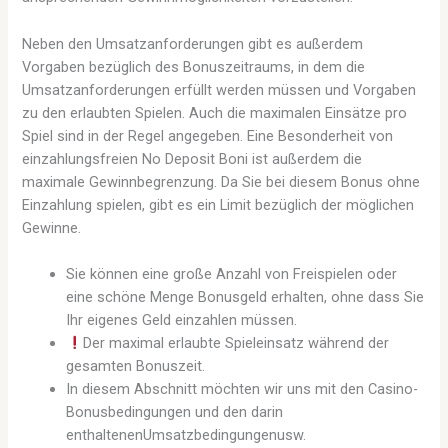
Neben den Umsatzanforderungen gibt es außerdem
Vorgaben bezüglich des Bonuszeitraums, in dem die
Umsatzanforderungen erfüllt werden müssen und Vorgaben
zu den erlaubten Spielen. Auch die maximalen Einsätze pro
Spiel sind in der Regel angegeben. Eine Besonderheit von
einzahlungsfreien No Deposit Boni ist außerdem die
maximale Gewinnbegrenzung. Da Sie bei diesem Bonus ohne
Einzahlung spielen, gibt es ein Limit bezüglich der möglichen
Gewinne.
Sie können eine große Anzahl von Freispielen oder
eine schöne Menge Bonusgeld erhalten, ohne dass Sie
Ihr eigenes Geld einzahlen müssen.
Der maximal erlaubte Spieleinsatz während der
gesamten Bonuszeit.
In diesem Abschnitt möchten wir uns mit den Casino-
Bonusbedingungen und den darin
enthaltenenUmsatzbedingungenusw.