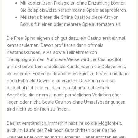
Mit kostenlosen Freispielen ohne Einzahlung können
Sie beispielsweise verschiedene Spiele ausprobieren.
Meistens bieten die Online Casinos diese Art von
Bonus für einen oder mehrere Spielautomaten an.
Die Free Spins eignen sich gut dazu, ein Casino erst einmal
kennenzulernen. Davon profitieren dann oftmals
Bestandskunden, VIPs sowie Teilnehmer von
Treueprogrammen. Auf diese Weise wird der Casino-Slot
perfekt beworben und Sie als Kunde haben die Gelegenheit,
als einer der Ersten ein brandneues Spiel zu testen und dabei
noch Echtgeld-Gewinne zu erzielen. Das kann man so
pauschal nicht sagen, denn es gibt unterschiedliche
Angebote, die einem je nach persönlichen Vorlieben eher
liegen oder nicht. Beste Casinos ohne Umsatzbedingungen
sind nicht so einfach zu finden.
Das ist verständlich, immerhin habt ihr so die Möglichkeit,
auch im Laufe der Zeit noch Gutschriften oder Casino
Freispiele bei Anmledung zu erhalten. Daher empfehlen wir