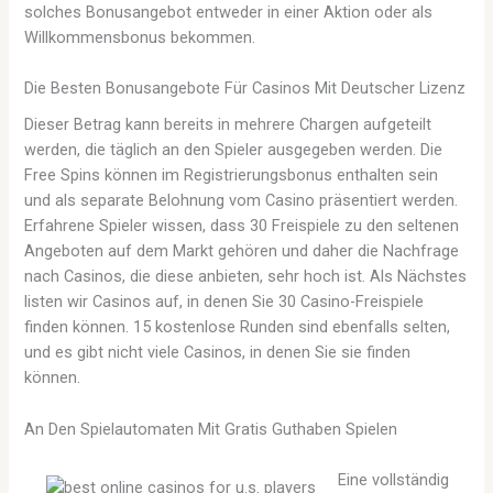
solches Bonusangebot entweder in einer Aktion oder als
Willkommensbonus bekommen.
Die Besten Bonusangebote Für Casinos Mit Deutscher Lizenz
Dieser Betrag kann bereits in mehrere Chargen aufgeteilt
werden, die täglich an den Spieler ausgegeben werden. Die
Free Spins können im Registrierungsbonus enthalten sein
und als separate Belohnung vom Casino präsentiert werden.
Erfahrene Spieler wissen, dass 30 Freispiele zu den seltenen
Angeboten auf dem Markt gehören und daher die Nachfrage
nach Casinos, die diese anbieten, sehr hoch ist. Als Nächstes
listen wir Casinos auf, in denen Sie 30 Casino-Freispiele
finden können. 15 kostenlose Runden sind ebenfalls selten,
und es gibt nicht viele Casinos, in denen Sie sie finden
können.
An Den Spielautomaten Mit Gratis Guthaben Spielen
Eine vollständig