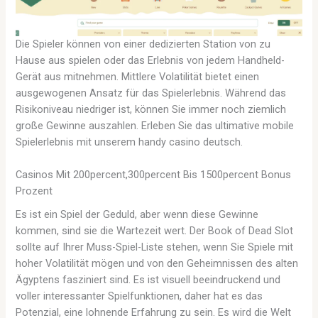
Die Spieler können von einer dedizierten Station von zu
Hause aus spielen oder das Erlebnis von jedem Handheld-
Gerät aus mitnehmen. Mittlere Volatilität bietet einen
ausgewogenen Ansatz für das Spielerlebnis. Während das
Risikoniveau niedriger ist, können Sie immer noch ziemlich
große Gewinne auszahlen. Erleben Sie das ultimative mobile
Spielerlebnis mit unserem handy casino deutsch.
Casinos Mit 200percent,300percent Bis 1500percent Bonus
Prozent
Es ist ein Spiel der Geduld, aber wenn diese Gewinne
kommen, sind sie die Wartezeit wert. Der Book of Dead Slot
sollte auf Ihrer Muss-Spiel-Liste stehen, wenn Sie Spiele mit
hoher Volatilität mögen und von den Geheimnissen des alten
Ägyptens fasziniert sind. Es ist visuell beeindruckend und
voller interessanter Spielfunktionen, daher hat es das
Potenzial, eine lohnende Erfahrung zu sein. Es wird die Welt