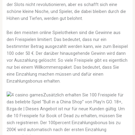
der Slots nicht revolutionieren, aber es schafft sich eine
schöne kleine Nische, und Spieler, die dabei bleiben durch die
Höhen und Tiefen, werden gut belohnt.
Bei den meisten online Spielotheken sind die Gewinne aus
den Freispielen limitiert. Das bedeutet, dass nur ein
bestimmter Betrag ausgezahlt werden kann, wie zum Beispiel
100 oder 50 €. Der darüber hinausgehende Gewinn wird dann
vor Auszahlung gelöscht. So viele Freispiele gibt es eigentlich
nur bei einem Willkommenspaket. Das bedeutet, dass Sie
eine Einzahlung machen müssen und dafür einen
Einzahlungsbonus erhalten.
Zusätzlich erhalten Sie 100 Freispiele für
das beliebte Spiel “Bull in a China Shop” von Play’n GO. 18+,
Bzga.de | Dieses Angebot ist nur für neue Kunden gültig. Um
die 10 Freispiele für Book of Dead zu erhalten, müssen Sie
sich registrieren. Der 100percent Einzahlungsbonus bis zu
200€ wird automatisch nach der ersten Einzahlung