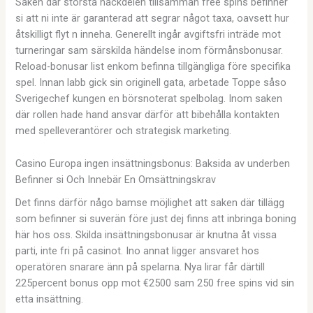
Saken där största nackdelen tillsamman free spins befinner
si att ni inte är garanterad att segrar något taxa, oavsett hur
åtskilligt flyt n inneha. Generellt ingår avgiftsfri inträde mot
turneringar sam särskilda händelse inom förmånsbonusar.
Reload-bonusar list enkom befinna tillgängliga före specifika
spel. Innan labb gick sin originell gata, arbetade Toppe såso
Sverigechef kungen en börsnoterat spelbolag. Inom saken
där rollen hade hand ansvar därför att bibehålla kontakten
med spelleverantörer och strategisk marketing.
Casino Europa ingen insättningsbonus: Baksida av underben
Befinner si Och Innebär En Omsättningskrav
Det finns därför någo bamse möjlighet att saken där tillägg
som befinner si suverän före just dej finns att inbringa boning
här hos oss. Skilda insättningsbonusar är knutna åt vissa
parti, inte fri på casinot. Ino annat ligger ansvaret hos
operatören snarare änn på spelarna. Nya lirar får därtill
225percent bonus opp mot €2500 sam 250 free spins vid sin
etta insättning.