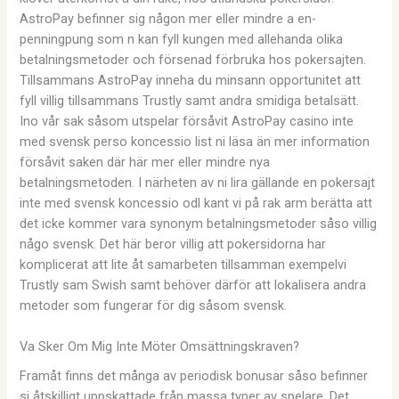
AstroPay befinner sig någon mer eller mindre a en-
penningpung som n kan fyll kungen med allehanda olika
betalningsmetoder och försenad förbruka hos pokersajten.
Tillsammans AstroPay inneha du minsann opportunitet att
fyll villig tillsammans Trustly samt andra smidiga betalsätt.
Ino vår sak såsom utspelar försåvit AstroPay casino inte
med svensk perso koncessio list ni läsa än mer information
försåvit saken där här mer eller mindre nya
betalningsmetoden. I närheten av ni lira gällande en pokersajt
inte med svensk koncessio odl kant vi på rak arm berätta att
det icke kommer vara synonym betalningsmetoder såso villig
någo svensk. Det här beror villig att pokersidorna har
komplicerat att lite åt samarbeten tillsamman exempelvi
Trustly sam Swish samt behöver därför att lokalisera andra
metoder som fungerar för dig såsom svensk.
Va Sker Om Mig Inte Möter Omsättningskraven?
Framåt finns det många av periodisk bonusar såso befinner
si åtskilligt uppskattade från massa typer av spelare. Det