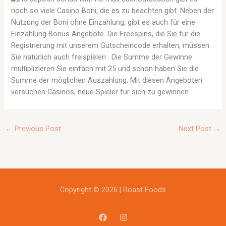
noch so viele Casino Boni, die es zu beachten gibt. Neben der
Nutzung der Boni ohne Einzahlung, gibt es auch für eine
Einzahlung Bonus Angebote. Die Freespins, die Sie für die
Registrierung mit unserem Gutscheincode erhalten, müssen
Sie natürlich auch freispielen . Die Summe der Gewinne
multiplizieren Sie einfach mit 25 und schon haben Sie die
Summe der möglichen Auszahlung. Mit diesen Angeboten
versuchen Casinos, neue Spieler für sich zu gewinnen.
←
Previous Post
Next Post
→
Copyright © 2026 | Roast Foods