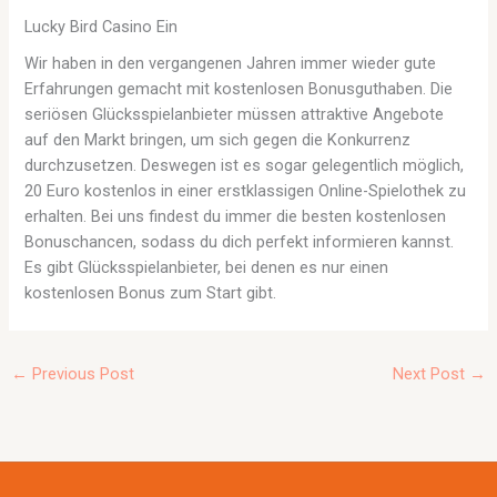
Lucky Bird Casino Ein
Wir haben in den vergangenen Jahren immer wieder gute
Erfahrungen gemacht mit kostenlosen Bonusguthaben. Die
seriösen Glücksspielanbieter müssen attraktive Angebote
auf den Markt bringen, um sich gegen die Konkurrenz
durchzusetzen. Deswegen ist es sogar gelegentlich möglich,
20 Euro kostenlos in einer erstklassigen Online-Spielothek zu
erhalten. Bei uns findest du immer die besten kostenlosen
Bonuschancen, sodass du dich perfekt informieren kannst.
Es gibt Glücksspielanbieter, bei denen es nur einen
kostenlosen Bonus zum Start gibt.
←
Previous Post
Next Post
→