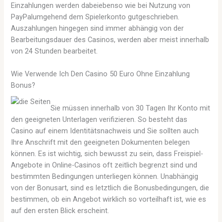
Einzahlungen werden dabeiebenso wie bei Nutzung von
PayPalumgehend dem Spielerkonto gutgeschrieben.
Auszahlungen hingegen sind immer abhängig von der
Bearbeitungsdauer des Casinos, werden aber meist innerhalb
von 24 Stunden bearbeitet.
Wie Verwende Ich Den Casino 50 Euro Ohne Einzahlung
Bonus?
Sie müssen innerhalb von 30 Tagen Ihr Konto mit
den geeigneten Unterlagen verifizieren. So besteht das
Casino auf einem Identitätsnachweis und Sie sollten auch
Ihre Anschrift mit den geeigneten Dokumenten belegen
können. Es ist wichtig, sich bewusst zu sein, dass Freispiel-
Angebote in Online-Casinos oft zeitlich begrenzt sind und
bestimmten Bedingungen unterliegen können. Unabhängig
von der Bonusart, sind es letztlich die Bonusbedingungen, die
bestimmen, ob ein Angebot wirklich so vorteilhaft ist, wie es
auf den ersten Blick erscheint.