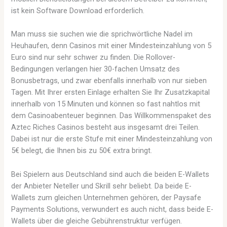
ist kein Software Download erforderlich.
Man muss sie suchen wie die sprichwörtliche Nadel im
Heuhaufen, denn Casinos mit einer Mindesteinzahlung von 5
Euro sind nur sehr schwer zu finden. Die Rollover-
Bedingungen verlangen hier 30-fachen Umsatz des
Bonusbetrags, und zwar ebenfalls innerhalb von nur sieben
Tagen. Mit Ihrer ersten Einlage erhalten Sie Ihr Zusatzkapital
innerhalb von 15 Minuten und können so fast nahtlos mit
dem Casinoabenteuer beginnen. Das Willkommenspaket des
Aztec Riches Casinos besteht aus insgesamt drei Teilen.
Dabei ist nur die erste Stufe mit einer Mindesteinzahlung von
5€ belegt, die Ihnen bis zu 50€ extra bringt.
Bei Spielern aus Deutschland sind auch die beiden E-Wallets
der Anbieter Neteller und Skrill sehr beliebt. Da beide E-
Wallets zum gleichen Unternehmen gehören, der Paysafe
Payments Solutions, verwundert es auch nicht, dass beide E-
Wallets über die gleiche Gebührenstruktur verfügen.