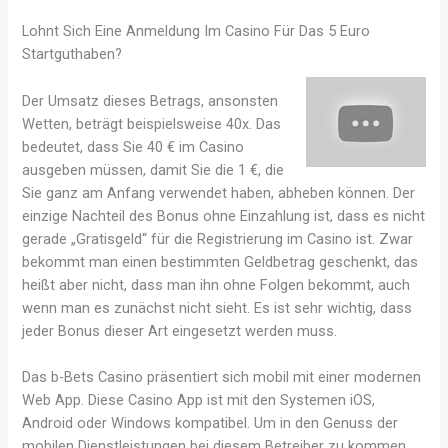
Lohnt Sich Eine Anmeldung Im Casino Für Das 5 Euro
Startguthaben?
Der Umsatz dieses Betrags, ansonsten
Wetten, beträgt beispielsweise 40x. Das
bedeutet, dass Sie 40 € im Casino
ausgeben müssen, damit Sie die 1 €, die
Sie ganz am Anfang verwendet haben, abheben können. Der
einzige Nachteil des Bonus ohne Einzahlung ist, dass es nicht
gerade „Gratisgeld“ für die Registrierung im Casino ist. Zwar
bekommt man einen bestimmten Geldbetrag geschenkt, das
heißt aber nicht, dass man ihn ohne Folgen bekommt, auch
wenn man es zunächst nicht sieht. Es ist sehr wichtig, dass
jeder Bonus dieser Art eingesetzt werden muss.
Das b-Bets Casino präsentiert sich mobil mit einer modernen
Web App. Diese Casino App ist mit den Systemen iOS,
Android oder Windows kompatibel. Um in den Genuss der
mobilen Dienstleistungen bei diesem Betreiber zu kommen,