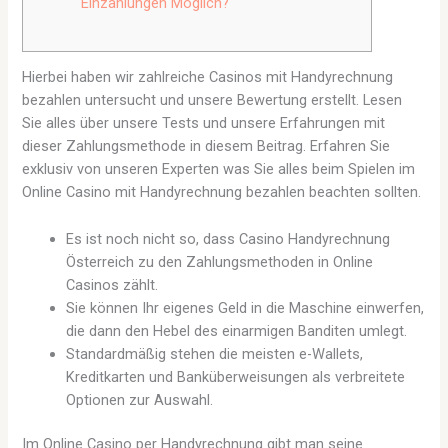
Einzahlungen Möglich?
Hierbei haben wir zahlreiche Casinos mit Handyrechnung
bezahlen untersucht und unsere Bewertung erstellt. Lesen
Sie alles über unsere Tests und unsere Erfahrungen mit
dieser Zahlungsmethode in diesem Beitrag.
Erfahren Sie
exklusiv von unseren Experten was Sie alles beim Spielen im
Online Casino mit Handyrechnung bezahlen beachten sollten.
Es ist noch nicht so, dass Casino Handyrechnung
Österreich zu den Zahlungsmethoden in Online
Casinos zählt.
Sie können Ihr eigenes Geld in die Maschine einwerfen,
die dann den Hebel des einarmigen Banditen umlegt.
Standardmäßig stehen die meisten e-Wallets,
Kreditkarten und Banküberweisungen als verbreitete
Optionen zur Auswahl.
Im Online Casino per Handyrechnung gibt man seine