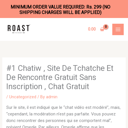
MINIMUM ORDER VALUE REQUIRED: Rs. 299 (NO
SHIPPING CHARGES WILL BE APPLIED)
Skip
to
0.00
content
#1 Chatiw , Site De Tchatche Et
De Rencontre Gratuit Sans
Inscription , Chat Gratuit
/
Uncategorized
/ By
admin
Sur le site, il est indiqué que le “chat vidéo est modéré”, mais,
“cependant, la modération n’est pas parfaite. Vous pouvez
donc rencontrer des personnes qui se comportent mal”,
prévient Omegle. Par ailleurs, Omegle affirme que les